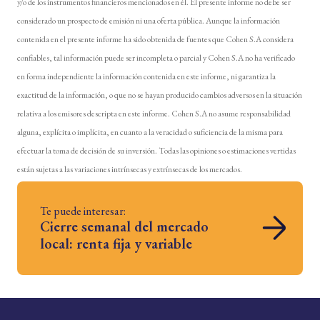
y/o de los instrumentos financieros mencionados en él. El presente informe no debe ser
considerado un prospecto de emisión ni una oferta pública. Aunque la información
contenida en el presente informe ha sido obtenida de fuentes que Cohen S.A considera
confiables, tal información puede ser incompleta o parcial y Cohen S.A no ha verificado
en forma independiente la información contenida en este informe, ni garantiza la
exactitud de la información, o que no se hayan producido cambios adversos en la situación
relativa a los emisores descripta en este informe. Cohen S.A no asume responsabilidad
alguna, explícita o implícita, en cuanto a la veracidad o suficiencia de la misma para
efectuar la toma de decisión de su inversión. Todas las opiniones o estimaciones vertidas
están sujetas a las variaciones intrínsecas y extrínsecas de los mercados.
Te puede interesar:
Cierre semanal del mercado
local: renta fija y variable