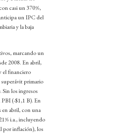
 con casi un 370%,
anticipa un IPC del
biaria y la baja
itivos, marcando un
sde 2008. En abril,
 el financiero
 superávit primario
 Sin los ingresos
l PBI (-$1,1 B). En
 en abril, con una
-21% i.a., incluyendo
por inflación), los