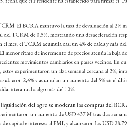
 25, fecha que el Presidente ha establecido para firmar el "
l TCRM.
El BCRA mantuvo la tasa de devaluación al 2% me
al del TCRM de 0,5%, mostrando una desaceleración resp
En el mes, el TCRM acumula casi un 4% de caída y más del
El menor ritmo de incremento de precios atenúa la baja de
recientes movimientos cambiarios en países vecinos. En cua
, estos experimentaron un alza semanal cercana al 2%, imp
e subieron 2,4% y acumulan un aumento del 5% en el últ
aída interanual a algo más del 10%.
 liquidación del agro se moderan las compras del BCR
xperimentaron un aumento de USD 437 M tras dos semana
de capital e intereses al FMI, y alcanzaron los USD 28.7