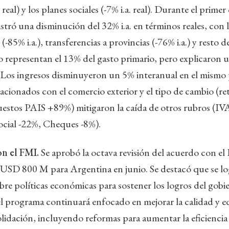
 real) y los planes sociales (-7% i.a. real). Durante el primer
istró una disminución del 32% i.a. en términos reales, con 
 (-85% i.a.), transferencias a provincias (-76% i.a.) y resto 
lo representan el 13% del gasto primario, pero explicaron u
. Los ingresos disminuyeron un 5% interanual en el mismo
relacionados con el comercio exterior y el tipo de cambio (
uestos PAIS +89%) mitigaron la caída de otros rubros (IV
ocial -22%, Cheques -8%).
n el FMI.
Se aprobó la octava revisión del acuerdo con e
USD 800 M para Argentina en junio. Se destacó que se l
re políticas económicas para sostener los logros del gobie
, el programa continuará enfocado en mejorar la calidad y e
lidación, incluyendo reformas para aumentar la eficiencia