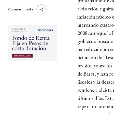
principalmente de
reducción signifi
Compartir nota
inflación núcleo e
marcando cuatro 
2008, aunque la L
gobierno busca s
ha reducido nueva
licitación del Te
presión sobre los
de Bases, y han r
fiscales y la desa
tendencia alcista
últimos días. Est
espera un aument