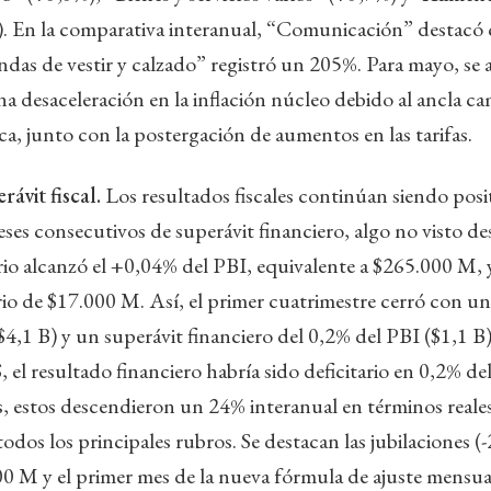
). En la comparativa interanual, “Comunicación” destacó
das de vestir y calzado” registró un 205%. Para mayo, se 
a desaceleración en la inflación núcleo debido al ancla cam
a, junto con la postergación de aumentos en las tarifas.
rávit fiscal.
Los resultados fiscales continúan siendo pos
ses consecutivos de superávit financiero, algo no visto de
rio alcanzó el +0,04% del PBI, equivalente a $265.000 M, y
io de $17.000 M. Así, el primer cuatrimestre cerró con un
4,1 B) y un superávit financiero del 0,2% del PBI ($1,1 B).
 el resultado financiero habría sido deficitario en 0,2% de
s, estos descendieron un 24% interanual en términos reales
odos los principales rubros. Se destacan las jubilaciones (
 M y el primer mes de la nueva fórmula de ajuste mensual 