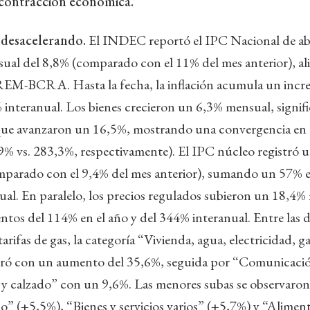
 contracción económica.
e desacelerando.
El INDEC reportó el IPC Nacional de abr
ual del 8,8% (comparado con el 11% del mes anterior), al
REM-BCRA. Hasta la fecha, la inflación acumula un inc
 interanual. Los bienes crecieron un 6,3% mensual, signi
, que avanzaron un 16,5%, mostrando una convergencia en
9% vs. 283,3%, respectivamente). El IPC núcleo registró 
parado con el 9,4% del mes anterior), sumando un 57% en
al. En paralelo, los precios regulados subieron un 18,4%
s del 114% en el año y del 344% interanual. Entre las di
arifas de gas, la categoría “Vivienda, agua, electricidad, ga
eró con un aumento del 35,6%, seguida por “Comunicaci
 y calzado” con un 9,6%. Las menores subas se observaron
co” (+5,5%), “Bienes y servicios varios” (+5,7%) y “Alimen