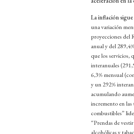
aceleración en la
La inflación sigu
una variación mens
proyecciones del 
anual y del 289,4%
que los servicios
interanuales (291,
6,3% mensual (com
y un 292% interanu
acumulando aumento
incremento en las t
combustibles” lid
“Prendas de vestir
alcohólicas y taba