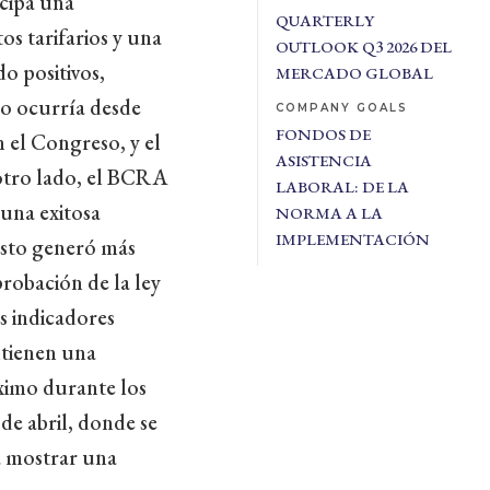
icipa una
QUARTERLY
os tarifarios y una
OUTLOOK Q3 2026 DEL
o positivos,
MERCADO GLOBAL
no ocurría desde
COMPANY GOALS
FONDOS DE
n el Congreso, y el
ASISTENCIA
otro lado, el BCRA
LABORAL: DE LA
 una exitosa
NORMA A LA
IMPLEMENTACIÓN
esto generó más
robación de la ley
os indicadores
antienen una
ximo durante los
de abril, donde se
a mostrar una