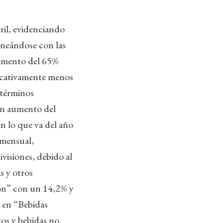
il, evidenciando
ineándose con las
remento del 65%
ficativamente menos
 términos
un aumento del
 lo que va del año
 mensual,
visiones, debido al
s y otros
ón” con un 14,2% y
 en “Bebidas
tos y bebidas no