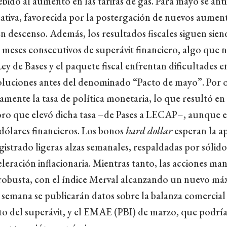
bido al aumento en las tarifas de gas. Para mayo se ant
cativa, favorecida por la postergación de nuevos aument
n descenso. Además, los resultados fiscales siguen siend
meses consecutivos de superávit financiero, algo que 
ey de Bases y el paquete fiscal enfrentan dificultades e
oluciones antes del denominado “Pacto de mayo”. Por 
mente la tasa de política monetaria, lo que resultó en
soro que elevó dicha tasa –de Pases a LECAP–, aunque 
 dólares financieros. Los bonos
hard dollar
esperan la ap
egistrado ligeras alzas semanales, respaldadas por sólid
celeración inflacionaria. Mientras tanto, las acciones m
 robusta, con el índice Merval alcanzando un nuevo má
a semana se publicarán datos sobre la balanza comercial 
o del superávit, y el EMAE (PBI) de marzo, que podrí