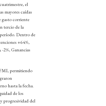
 cuatrimestre, el
las mayores caídas
de gasto corriente
n tercio de la
 período. Dentro de
retenciones +64%,
A -2%, Ganancias
l FMI, permitiendo
ograron
rno hasta la fecha.
quidad de los
 y progresividad del