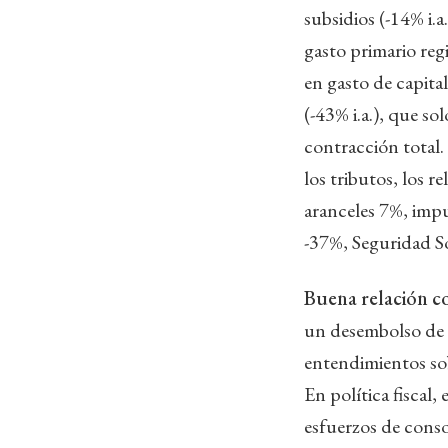
subsidios (-14% i.a.
gasto primario reg
en gasto de capital
(-43% i.a.), que so
contracción total
los tributos, los 
aranceles 7%, imp
-37%, Seguridad S
Buena relación co
un desembolso de 
entendimientos sob
En política fiscal
esfuerzos de conso