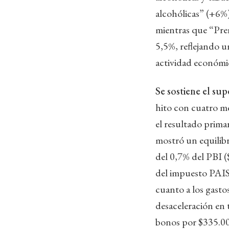
alcohólicas” (+6%
mientras que “Pren
5,5%, reflejando un
actividad económic
Se sostiene el supe
hito con cuatro me
el resultado prima
mostró un equilibr
del 0,7% del PBI ($
del impuesto PAIS,
cuanto a los gasto
desaceleración en t
bonos por $335.000