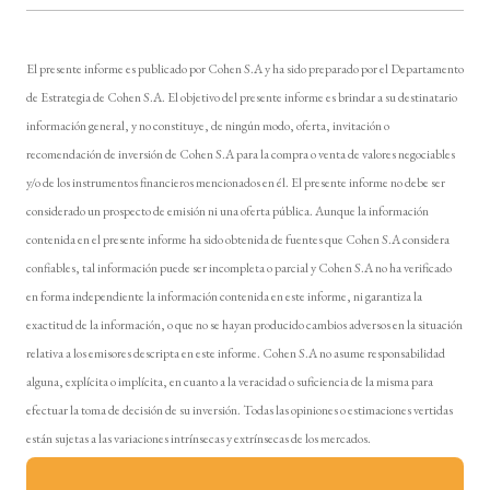
El presente informe es publicado por Cohen S.A y ha sido preparado por el Departamento
de Estrategia de Cohen S.A. El objetivo del presente informe es brindar a su destinatario
información general, y no constituye, de ningún modo, oferta, invitación o
recomendación de inversión de Cohen S.A para la compra o venta de valores negociables
y/o de los instrumentos financieros mencionados en él. El presente informe no debe ser
considerado un prospecto de emisión ni una oferta pública. Aunque la información
contenida en el presente informe ha sido obtenida de fuentes que Cohen S.A considera
confiables, tal información puede ser incompleta o parcial y Cohen S.A no ha verificado
en forma independiente la información contenida en este informe, ni garantiza la
exactitud de la información, o que no se hayan producido cambios adversos en la situación
relativa a los emisores descripta en este informe. Cohen S.A no asume responsabilidad
alguna, explícita o implícita, en cuanto a la veracidad o suficiencia de la misma para
efectuar la toma de decisión de su inversión. Todas las opiniones o estimaciones vertidas
están sujetas a las variaciones intrínsecas y extrínsecas de los mercados.