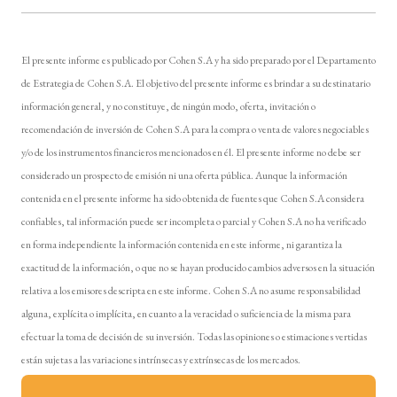
El presente informe es publicado por Cohen S.A y ha sido preparado por el Departamento
de Estrategia de Cohen S.A. El objetivo del presente informe es brindar a su destinatario
información general, y no constituye, de ningún modo, oferta, invitación o
recomendación de inversión de Cohen S.A para la compra o venta de valores negociables
y/o de los instrumentos financieros mencionados en él. El presente informe no debe ser
considerado un prospecto de emisión ni una oferta pública. Aunque la información
contenida en el presente informe ha sido obtenida de fuentes que Cohen S.A considera
confiables, tal información puede ser incompleta o parcial y Cohen S.A no ha verificado
en forma independiente la información contenida en este informe, ni garantiza la
exactitud de la información, o que no se hayan producido cambios adversos en la situación
relativa a los emisores descripta en este informe. Cohen S.A no asume responsabilidad
alguna, explícita o implícita, en cuanto a la veracidad o suficiencia de la misma para
efectuar la toma de decisión de su inversión. Todas las opiniones o estimaciones vertidas
están sujetas a las variaciones intrínsecas y extrínsecas de los mercados.