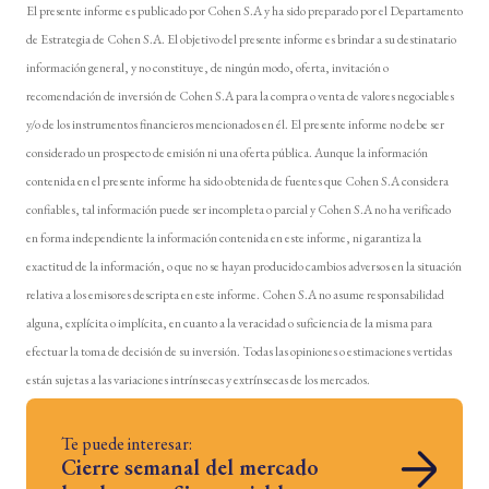
El presente informe es publicado por Cohen S.A y ha sido preparado por el Departamento
de Estrategia de Cohen S.A. El objetivo del presente informe es brindar a su destinatario
información general, y no constituye, de ningún modo, oferta, invitación o
recomendación de inversión de Cohen S.A para la compra o venta de valores negociables
y/o de los instrumentos financieros mencionados en él. El presente informe no debe ser
considerado un prospecto de emisión ni una oferta pública. Aunque la información
contenida en el presente informe ha sido obtenida de fuentes que Cohen S.A considera
confiables, tal información puede ser incompleta o parcial y Cohen S.A no ha verificado
en forma independiente la información contenida en este informe, ni garantiza la
exactitud de la información, o que no se hayan producido cambios adversos en la situación
relativa a los emisores descripta en este informe. Cohen S.A no asume responsabilidad
alguna, explícita o implícita, en cuanto a la veracidad o suficiencia de la misma para
efectuar la toma de decisión de su inversión. Todas las opiniones o estimaciones vertidas
están sujetas a las variaciones intrínsecas y extrínsecas de los mercados.
Te puede interesar:
Cierre semanal del mercado