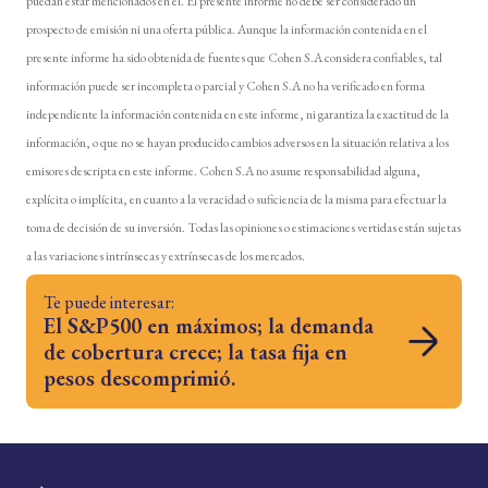
puedan estar mencionados en él. El presente informe no debe ser considerado un
prospecto de emisión ni una oferta pública. Aunque la información contenida en el
presente informe ha sido obtenida de fuentes que Cohen S.A considera confiables, tal
información puede ser incompleta o parcial y Cohen S.A no ha verificado en forma
independiente la información contenida en este informe, ni garantiza la exactitud de la
información, o que no se hayan producido cambios adversos en la situación relativa a los
emisores descripta en este informe. Cohen S.A no asume responsabilidad alguna,
explícita o implícita, en cuanto a la veracidad o suficiencia de la misma para efectuar la
toma de decisión de su inversión. Todas las opiniones o estimaciones vertidas están sujetas
a las variaciones intrínsecas y extrínsecas de los mercados.
Te puede interesar:
El S&P500 en máximos; la demanda
de cobertura crece; la tasa fija en
pesos descomprimió.