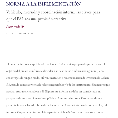
NORMA A LA IMPLEMENTACIÓN
Vehículo, inversión y coordinación interna: las claves para
que el FAL sea una previsión efectiva.
leer más
31 DE JULIO DE 2026
El presente informe es publicado por Cohen S.A y ha sido preparado por terceros. El
objetivo del presente informe es brindar a su destinatario información general, y no
constituye, de ningún modo, oferta, invitación o recomendación de inversión de Cohen
S.A para la compra o venta de valores negociables y/o de los instrumentos financieros que
puedan estar mencionados en él. El presente informe no debe ser considerado un
prospecto de emisión ni una oferta pública. Aunque la información contenida en el
presente informe ha sido obtenida de fuentes que Cohen S.A considera confiables, tal
información puede ser incompleta o parcial y Cohen S.A no ha verificado en forma