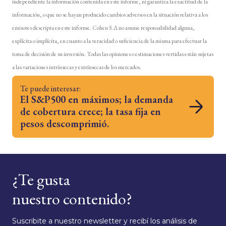
independiente la información contenida en este informe, ni garantiza la exactitud de la
información, o que no se hayan producido cambios adversos en la situación relativa a los
emisores descripta en este informe. Cohen S.A no asume responsabilidad alguna,
explícita o implícita, en cuanto a la veracidad o suficiencia de la misma para efectuar la
toma de decisión de su inversión. Todas las opiniones o estimaciones vertidas están sujetas
a las variaciones intrínsecas y extrínsecas de los mercados.
Te puede interesar:
El S&P500 en máximos; la demanda
de cobertura crece; la tasa fija en
pesos descomprimió.
¿Te gusta
nuestro contenido?
Suscribite a nuestro newsletter y recibí los análisis de