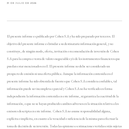
31 DE JULIO DE 2026
El presente informe es publicado por Cohen S.A y ha sido preparado por terceros. El
objetivo del presente informe es brindar a su destinatario información general, y no
constituye, de ningún modo, oferta, invitación o recomendación de inversión de Cohen
S.A para la compra o venta de valores negociables y/o de los instrumentos financieros que
puedan estar mencionados en él. El presente informe no debe ser considerado un
prospecto de emisión ni una oferta pública. Aunque la información contenida en el
presente informe ha sido obtenida de fuentes que Cohen S.A considera confiables, tal
información puede ser incompleta o parcial y Cohen S.A no ha verificado en forma
independiente la información contenida en este informe, ni garantiza la exactitud de la
información, o que no se hayan producido cambios adversos en la situación relativa a los
emisores descripta en este informe. Cohen S.A no asume responsabilidad alguna,
explícita o implícita, en cuanto a la veracidad o suficiencia de la misma para efectuar la
toma de decisión de su inversión. Todas las opiniones o estimaciones vertidas están sujetas