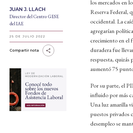
los mercados en lo
JUAN J. LLACH
Reserva Federal, q
Director del Centro GESE
occidental. La caí
del IAE
agregarían polític
25 DE JULIO 2022
crecimiento en el f
duradera fue lleva
Compartir nota
respuesta, quizás 
aumentó 75 puntos 
Por su parte, el P
influido por más 
Una luz amarilla v
puestos privados c
desempleo se mant