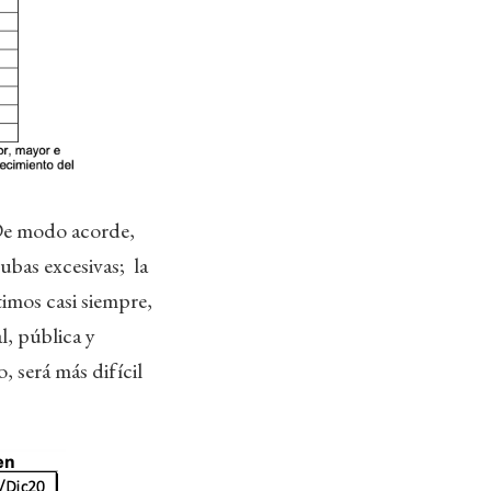
 De modo acorde,
subas excesivas; la
timos casi siempre,
l, pública y
 será más difícil