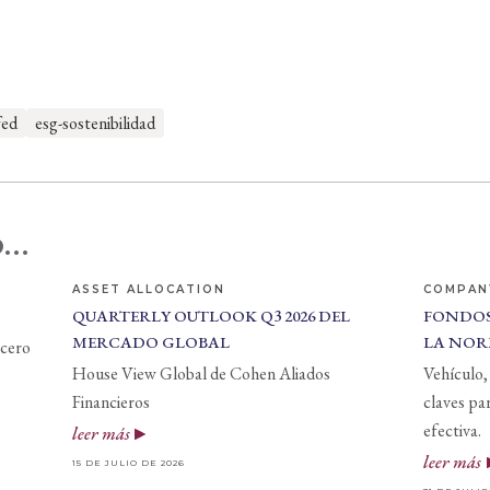
fed
esg-sostenibilidad
...
ASSET ALLOCATION
COMPAN
QUARTERLY OUTLOOK Q3 2026 DEL
FONDOS
MERCADO GLOBAL
LA NOR
 cero
House View Global de Cohen Aliados
Vehículo, 
Financieros
claves pa
efectiva.
leer más
leer más
15 DE JULIO DE 2026