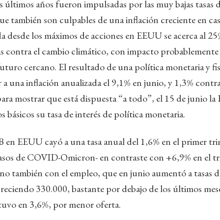
s últimos años fueron impulsadas por las muy bajas tasas de
ue también son culpables de una inflación creciente en ca
da desde los máximos de acciones en EEUU se acerca al 25
as contra el cambio climático, con impacto probablemente
uturo cercano. El resultado de una política monetaria y fis
r a una inflación anualizada el 9,1% en junio, y 1,3% contr
para mostrar que está dispuesta “a todo”, el 15 de junio la
básicos su tasa de interés de política monetaria.
IB en EEUU cayó a una tasa anual del 1,6% en el primer tri
casos de COVID-Omicron- en contraste con +6,9% en el tri
ino también con el empleo, que en junio aumentó a tasas d
reciendo 330.000, bastante por debajo de los últimos meses
uvo en 3,6%, por menor oferta.