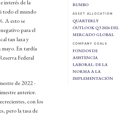
 interés de la
RUMBO
si todo el mundo
ASSET ALLOCATION
%. A esto se
QUARTERLY
OUTLOOK Q3 2026 DEL
 negativo para el
MERCADO GLOBAL
cal tan laxa y
COMPANY GOALS
a mayo. En tardía
FONDOS DE
 Reserva Federal
ASISTENCIA
LABORAL: DE LA
NORMA A LA
IMPLEMENTACIÓN
mestre de 2022 -
mestre anterior.
ecrecientes, con los
, pero la tasa de