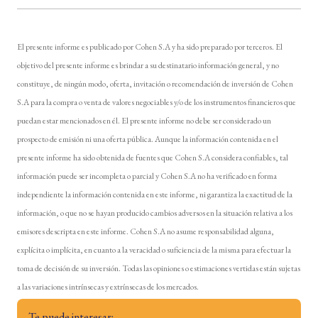
El presente informe es publicado por Cohen S.A y ha sido preparado por terceros. El
objetivo del presente informe es brindar a su destinatario información general, y no
constituye, de ningún modo, oferta, invitación o recomendación de inversión de Cohen
S.A para la compra o venta de valores negociables y/o de los instrumentos financieros que
puedan estar mencionados en él. El presente informe no debe ser considerado un
prospecto de emisión ni una oferta pública. Aunque la información contenida en el
presente informe ha sido obtenida de fuentes que Cohen S.A considera confiables, tal
información puede ser incompleta o parcial y Cohen S.A no ha verificado en forma
independiente la información contenida en este informe, ni garantiza la exactitud de la
información, o que no se hayan producido cambios adversos en la situación relativa a los
emisores descripta en este informe. Cohen S.A no asume responsabilidad alguna,
explícita o implícita, en cuanto a la veracidad o suficiencia de la misma para efectuar la
toma de decisión de su inversión. Todas las opiniones o estimaciones vertidas están sujetas
a las variaciones intrínsecas y extrínsecas de los mercados.
Te puede interesar: