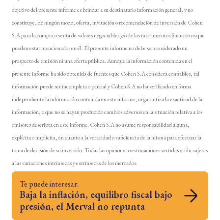
objetivo del presente informe es brindar a su destinatario información general, y no
constituye, de ningún modo, oferta, invitación o recomendación de inversión de Cohen
S.A para la compra o venta de valores negociables y/o de los instrumentos financieros que
puedan estar mencionados en él. El presente informe no debe ser considerado un
prospecto de emisión ni una oferta pública. Aunque la información contenida en el
presente informe ha sido obtenida de fuentes que Cohen S.A considera confiables, tal
información puede ser incompleta o parcial y Cohen S.A no ha verificado en forma
independiente la información contenida en este informe, ni garantiza la exactitud de la
información, o que no se hayan producido cambios adversos en la situación relativa a los
emisores descripta en este informe. Cohen S.A no asume responsabilidad alguna,
explícita o implícita, en cuanto a la veracidad o suficiencia de la misma para efectuar la
toma de decisión de su inversión. Todas las opiniones o estimaciones vertidas están sujetas
a las variaciones intrínsecas y extrínsecas de los mercados.
Te puede interesar:
Baja la inflación, equilibro fiscal bajo
presión, el Merval no repunta