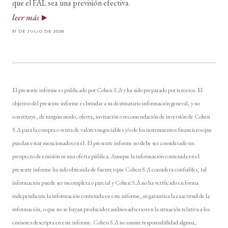
que el FAL sea una previsión efectiva.
leer más
31 DE JULIO DE 2026
El presente informe es publicado por Cohen S.A y ha sido preparado por terceros. El
objetivo del presente informe es brindar a su destinatario información general, y no
constituye, de ningún modo, oferta, invitación o recomendación de inversión de Cohen
S.A para la compra o venta de valores negociables y/o de los instrumentos financieros que
puedan estar mencionados en él. El presente informe no debe ser considerado un
prospecto de emisión ni una oferta pública. Aunque la información contenida en el
presente informe ha sido obtenida de fuentes que Cohen S.A considera confiables, tal
información puede ser incompleta o parcial y Cohen S.A no ha verificado en forma
independiente la información contenida en este informe, ni garantiza la exactitud de la
información, o que no se hayan producido cambios adversos en la situación relativa a los
emisores descripta en este informe. Cohen S.A no asume responsabilidad alguna,