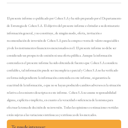
El presente informe es publicado por Cohen S.A y ha sido preparado por el Departamento
de Estrategia de Cohen S.A. El objetivo del presente informe es brindar a su destinatario
información general, y no constituye, de ningún modo, oferta, invitación o
recomendación de inversión de Cohen S.A para la compra o venta de valores negociables
y/o de los instrumentos financieros mencionados en él. El presente informe no debe ser
considerado un prospecto de emisión ni una oferta pública. Aunque la información
contenida en el presente informe ha sido obtenida de fuentes que Cohen S.A considera
confiables, tal información puede ser incompleta o parcial y Cohen S.A no ha verificado
en forma independiente la información contenida en este informe, ni garantiza la
exactitud de la información, o que no se hayan producido cambios adversos en la situación
relativa a los emisores descripta en este informe. Cohen S.A no asume responsabilidad
alguna, explícita o implícita, en cuanto a la veracidad o suficiencia de la misma para
efectuar la toma de decisión de su inversión. Todas las opiniones o estimaciones vertidas
están sujetas a las variaciones intrínsecas y extrínsecas de los mercados.
Te puede interesar: