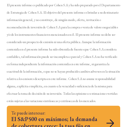
El presente informe es publicado por Cohen S.A y ha sido preparado por el Departamento
de Estrategia de Cohen S.A. El objetivo del presente informe es brindar a su destinatario
información general, y no constituye, de ningún modo, oferta, invitación o
recomendación de inversión de Cohen S.A para la compra o venta de valores negociables
y/o de los instrumentos financieros mencionados en él. El presente informe no debe ser
considerado un prospecto de emisión ni una oferta pública. Aunque la información
contenida en el presente informe ha sido obtenida de fuentes que Cohen S.A considera
confiables, tal información puede ser incompleta o parcial y Cohen S.A no ha verificado
en forma independiente la información contenida en este informe, ni garantiza la
exactitud de la información, o que no se hayan producido cambios adversos en la situación
relativa a los emisores descripta en este informe. Cohen S.A no asume responsabilidad
alguna, explícita o implícita, en cuanto a la veracidad o suficiencia de la misma para
efectuar la toma de decisión de su inversión. Todas las opiniones o estimaciones vertidas
están sujetas a las variaciones intrínsecas y extrínsecas de los mercados.
Te puede interesar:
El S&P500 en máximos; la demanda
de cobertura crece; la tasa fija en