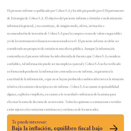
El presente informe es publicado por Cohen S.A y ha sido preparado por el Departamento
de Estrategia de Cohen S.A. El objetivo del presente informe es brindar a su destinatario
información general, y no constituye, de ningún modo, oferta, invitación o
recomendación de inversión de Cohen S.A para la compra o venta de valores negociables
y/o de los instrumentos financieros mencionados en él. El presente informe no debe ser
considerado un prospecto de emisión ni una oferta pública. Aunque la información
contenida en el presente informe ha sido obtenida de fuentes que Cohen S.A considera
confiables, tal información puede ser incompleta o parcial y Cohen S.A no ha verificado
en forma independiente la información contenida en este informe, ni garantiza la
exactitud de la información, o que no se hayan producido cambios adversos en la situación
relativa a los emisores descripta en este informe. Cohen S.A no asume responsabilidad
alguna, explícita o implícita, en cuanto a la veracidad o suficiencia de la misma para
efectuar la toma de decisión de su inversión. Todas las opiniones o estimaciones vertidas
están sujetas a las variaciones intrínsecas y extrínsecas de los mercados.
Te puede interesar:
Baja la inflación, equilibro fiscal bajo