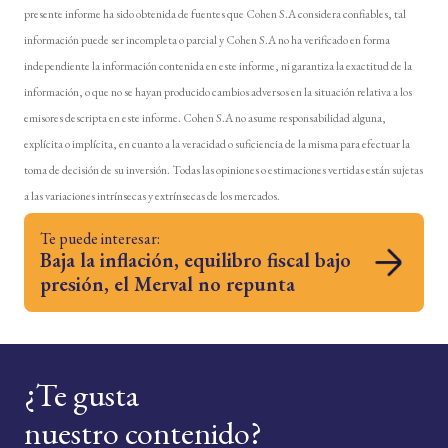
presente informe ha sido obtenida de fuentes que Cohen S.A considera confiables, tal
información puede ser incompleta o parcial y Cohen S.A no ha verificado en forma
independiente la información contenida en este informe, ni garantiza la exactitud de la
información, o que no se hayan producido cambios adversos en la situación relativa a los
emisores descripta en este informe. Cohen S.A no asume responsabilidad alguna,
explícita o implícita, en cuanto a la veracidad o suficiencia de la misma para efectuar la
toma de decisión de su inversión. Todas las opiniones o estimaciones vertidas están sujetas
a las variaciones intrínsecas y extrínsecas de los mercados.
Te puede interesar:
Baja la inflación, equilibro fiscal bajo
presión, el Merval no repunta
¿Te gusta
nuestro contenido?