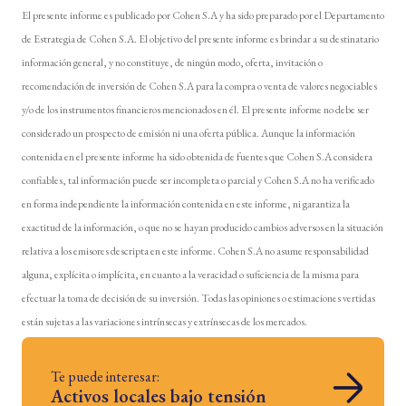
El presente informe es publicado por Cohen S.A y ha sido preparado por el Departamento
de Estrategia de Cohen S.A. El objetivo del presente informe es brindar a su destinatario
información general, y no constituye, de ningún modo, oferta, invitación o
recomendación de inversión de Cohen S.A para la compra o venta de valores negociables
y/o de los instrumentos financieros mencionados en él. El presente informe no debe ser
considerado un prospecto de emisión ni una oferta pública. Aunque la información
contenida en el presente informe ha sido obtenida de fuentes que Cohen S.A considera
confiables, tal información puede ser incompleta o parcial y Cohen S.A no ha verificado
en forma independiente la información contenida en este informe, ni garantiza la
exactitud de la información, o que no se hayan producido cambios adversos en la situación
relativa a los emisores descripta en este informe. Cohen S.A no asume responsabilidad
alguna, explícita o implícita, en cuanto a la veracidad o suficiencia de la misma para
efectuar la toma de decisión de su inversión. Todas las opiniones o estimaciones vertidas
están sujetas a las variaciones intrínsecas y extrínsecas de los mercados.
Te puede interesar:
Activos locales bajo tensión