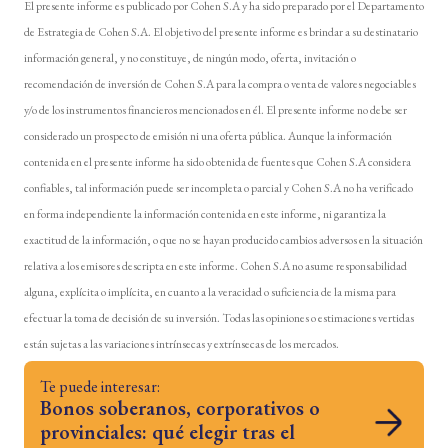
El presente informe es publicado por Cohen S.A y ha sido preparado por el Departamento
de Estrategia de Cohen S.A. El objetivo del presente informe es brindar a su destinatario
información general, y no constituye, de ningún modo, oferta, invitación o
recomendación de inversión de Cohen S.A para la compra o venta de valores negociables
y/o de los instrumentos financieros mencionados en él. El presente informe no debe ser
considerado un prospecto de emisión ni una oferta pública. Aunque la información
contenida en el presente informe ha sido obtenida de fuentes que Cohen S.A considera
confiables, tal información puede ser incompleta o parcial y Cohen S.A no ha verificado
en forma independiente la información contenida en este informe, ni garantiza la
exactitud de la información, o que no se hayan producido cambios adversos en la situación
relativa a los emisores descripta en este informe. Cohen S.A no asume responsabilidad
alguna, explícita o implícita, en cuanto a la veracidad o suficiencia de la misma para
efectuar la toma de decisión de su inversión. Todas las opiniones o estimaciones vertidas
están sujetas a las variaciones intrínsecas y extrínsecas de los mercados.
Te puede interesar:
Bonos soberanos, corporativos o
provinciales: qué elegir tras el