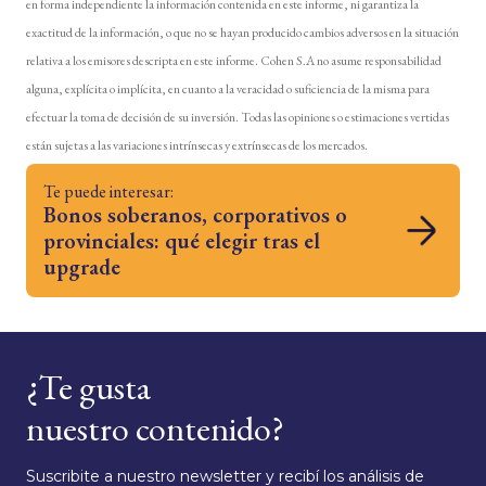
en forma independiente la información contenida en este informe, ni garantiza la
exactitud de la información, o que no se hayan producido cambios adversos en la situación
relativa a los emisores descripta en este informe. Cohen S.A no asume responsabilidad
alguna, explícita o implícita, en cuanto a la veracidad o suficiencia de la misma para
efectuar la toma de decisión de su inversión. Todas las opiniones o estimaciones vertidas
están sujetas a las variaciones intrínsecas y extrínsecas de los mercados.
Te puede interesar:
Bonos soberanos, corporativos o
provinciales: qué elegir tras el
upgrade
¿Te gusta
nuestro contenido?
Suscribite a nuestro newsletter y recibí los análisis de