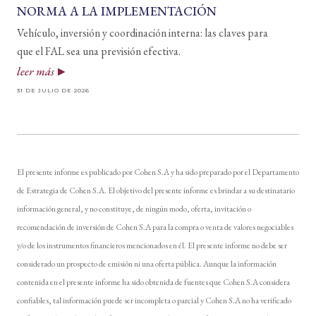
NORMA A LA IMPLEMENTACIÓN
Vehículo, inversión y coordinación interna: las claves para
que el FAL sea una previsión efectiva.
leer más
31 DE JULIO DE 2026
El presente informe es publicado por Cohen S.A y ha sido preparado por el Departamento
de Estrategia de Cohen S.A. El objetivo del presente informe es brindar a su destinatario
información general, y no constituye, de ningún modo, oferta, invitación o
recomendación de inversión de Cohen S.A para la compra o venta de valores negociables
y/o de los instrumentos financieros mencionados en él. El presente informe no debe ser
considerado un prospecto de emisión ni una oferta pública. Aunque la información
contenida en el presente informe ha sido obtenida de fuentes que Cohen S.A considera
confiables, tal información puede ser incompleta o parcial y Cohen S.A no ha verificado