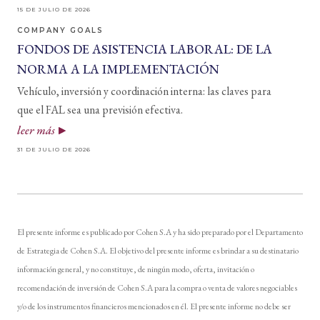
15 DE JULIO DE 2026
COMPANY GOALS
FONDOS DE ASISTENCIA LABORAL: DE LA
NORMA A LA IMPLEMENTACIÓN
Vehículo, inversión y coordinación interna: las claves para
que el FAL sea una previsión efectiva.
leer más
31 DE JULIO DE 2026
El presente informe es publicado por Cohen S.A y ha sido preparado por el Departamento
de Estrategia de Cohen S.A. El objetivo del presente informe es brindar a su destinatario
información general, y no constituye, de ningún modo, oferta, invitación o
recomendación de inversión de Cohen S.A para la compra o venta de valores negociables
y/o de los instrumentos financieros mencionados en él. El presente informe no debe ser