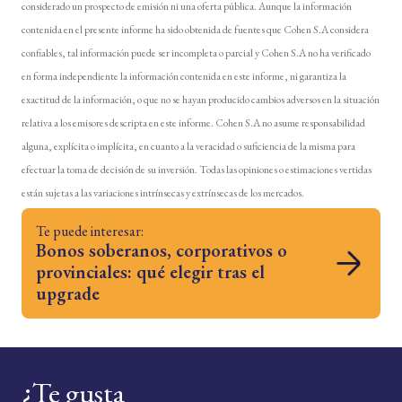
considerado un prospecto de emisión ni una oferta pública. Aunque la información
contenida en el presente informe ha sido obtenida de fuentes que Cohen S.A considera
confiables, tal información puede ser incompleta o parcial y Cohen S.A no ha verificado
en forma independiente la información contenida en este informe, ni garantiza la
exactitud de la información, o que no se hayan producido cambios adversos en la situación
relativa a los emisores descripta en este informe. Cohen S.A no asume responsabilidad
alguna, explícita o implícita, en cuanto a la veracidad o suficiencia de la misma para
efectuar la toma de decisión de su inversión. Todas las opiniones o estimaciones vertidas
están sujetas a las variaciones intrínsecas y extrínsecas de los mercados.
Te puede interesar:
Bonos soberanos, corporativos o
provinciales: qué elegir tras el
upgrade
¿Te gusta