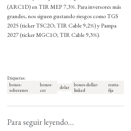
(ARC1D) en TIR MEP 7,3%. Para inversores más
grandes, nos siguen gustando riesgos como TGS
2025 (ticker TSC2O; TIR Cable 9,2%) y Pampa
2027 (ticker MGC1O; TIR Cable 9,3%).
Etiquetas:
bonos-
bonos-
bonos-dollar-
renta-
dolar
soberanos
cer
linked
fija
Para seguir leyendo...