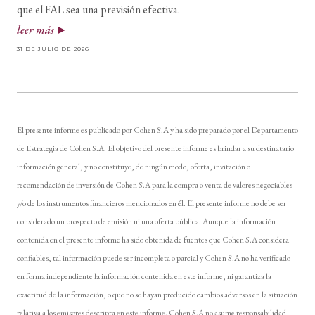
que el FAL sea una previsión efectiva.
leer más
31 DE JULIO DE 2026
El presente informe es publicado por Cohen S.A y ha sido preparado por el Departamento
de Estrategia de Cohen S.A. El objetivo del presente informe es brindar a su destinatario
información general, y no constituye, de ningún modo, oferta, invitación o
recomendación de inversión de Cohen S.A para la compra o venta de valores negociables
y/o de los instrumentos financieros mencionados en él. El presente informe no debe ser
considerado un prospecto de emisión ni una oferta pública. Aunque la información
contenida en el presente informe ha sido obtenida de fuentes que Cohen S.A considera
confiables, tal información puede ser incompleta o parcial y Cohen S.A no ha verificado
en forma independiente la información contenida en este informe, ni garantiza la
exactitud de la información, o que no se hayan producido cambios adversos en la situación
relativa a los emisores descripta en este informe. Cohen S.A no asume responsabilidad