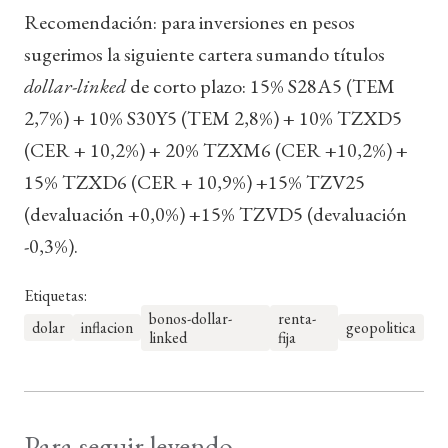
Recomendación: para inversiones en pesos
sugerimos la siguiente cartera sumando títulos
dollar-linked
de corto plazo: 15% S28A5 (TEM
2,7%) + 10% S30Y5 (TEM 2,8%) + 10% TZXD5
(CER + 10,2%) + 20% TZXM6 (CER +10,2%) +
15% TZXD6 (CER + 10,9%) +15% TZV25
(devaluación +0,0%) +15% TZVD5 (devaluación
-0,3%).
Etiquetas:
bonos-dollar-
renta-
dolar
inflacion
geopolitica
linked
fija
Para seguir leyendo...