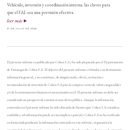
Vehículo, inversión y coordinación interna: las claves para
que el FAL sea una previsión efectiva.
leer más
31 DE JULIO DE 2026
El presente informe es publicado por Cohen S.A y ha sido preparado por el Departamento
de Estrategia de Cohen S.A. El objetivo del presente informe es brindar a su destinatario
información general, y no constituye, de ningún modo, oferta, invitación o
recomendación de inversión de Cohen S.A para la compra o venta de valores negociables
y/o de los instrumentos financieros mencionados en él. El presente informe no debe ser
considerado un prospecto de emisión ni una oferta pública. Aunque la información
contenida en el presente informe ha sido obtenida de fuentes que Cohen S.A considera
confiables, tal información puede ser incompleta o parcial y Cohen S.A no ha verificado
en forma independiente la información contenida en este informe, ni garantiza la
exactitud de la información, o que no se hayan producido cambios adversos en la situación