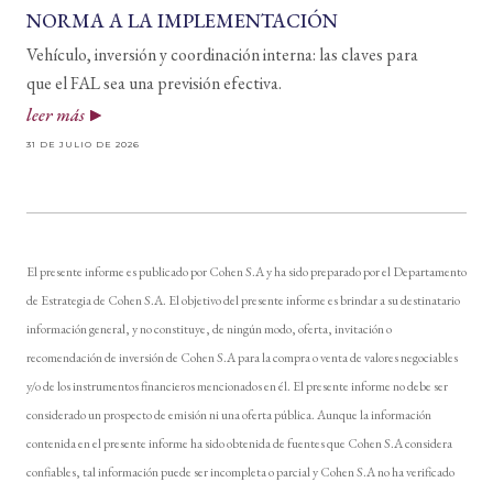
NORMA A LA IMPLEMENTACIÓN
Vehículo, inversión y coordinación interna: las claves para
que el FAL sea una previsión efectiva.
leer más
31 DE JULIO DE 2026
El presente informe es publicado por Cohen S.A y ha sido preparado por el Departamento
de Estrategia de Cohen S.A. El objetivo del presente informe es brindar a su destinatario
información general, y no constituye, de ningún modo, oferta, invitación o
recomendación de inversión de Cohen S.A para la compra o venta de valores negociables
y/o de los instrumentos financieros mencionados en él. El presente informe no debe ser
considerado un prospecto de emisión ni una oferta pública. Aunque la información
contenida en el presente informe ha sido obtenida de fuentes que Cohen S.A considera
confiables, tal información puede ser incompleta o parcial y Cohen S.A no ha verificado