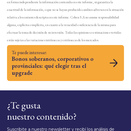
en forma independiente la información contenida en este informe, ni garantiza la
exactitud de la información, o que no se hayan producido cambios adversos en la situación
relativa a los emisores descripta en este informe. Cohen S.A no asume responsabilidad
alguna, explícita o implícita, en cuanto a la veracidad o suficiencia de la misma para
efectuar la toma de decisión de su inversión. Todas las opiniones o estimaciones vertidas
están sujetas a las variaciones intrínsecas y extrínsecas de los mercados.
Te puede interesar:
Bonos soberanos, corporativos o
provinciales: qué elegir tras el
upgrade
¿Te gusta
nuestro contenido?
Suscribite a nuestro newsletter y recibí los análisis de