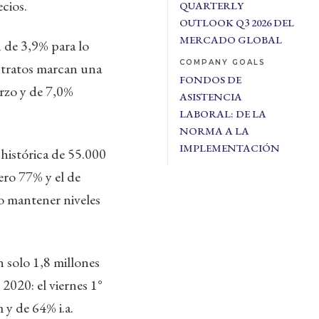
ecios.
QUARTERLY
OUTLOOK Q3 2026 DEL
MERCADO GLOBAL
 de 3,9% para lo
COMPANY GOALS
ntratos marcan una
FONDOS DE
rzo y de 7,0%
ASISTENCIA
LABORAL: DE LA
NORMA A LA
IMPLEMENTACIÓN
histórica de 55.000
ero 77% y el de
 mantener niveles
 solo 1,8 millones
 2020: el viernes 1°
 y de 64% i.a.