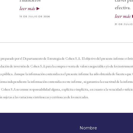
efectiva.
leer más
leer más
15 DE JULIO DE 2026
31 DE JULIO
 preparado por el Departamento de Estrategia de Cohen S.A. El objetivo del presente informe es brin
dación de inversión de Cohen S.A para la compra o venta de valores negociables y/o de los instrument
ta pública. Aunque la información contenida en el presente informe ha sido obtenida de fuentes que
forma independiente la información contenida en este informe, ni garantiza la exactitud de la inform
e. Cohen S.A no asume responsabilidad alguna, explícita o implícita, en cuanto a la veracidad o sufici
n sujetas a las variaciones intrínsecas y extrínsecas de los mercados.