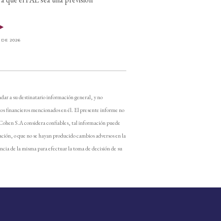
 DE 2026
dar a su destinatario información general, y no
os financieros mencionados en él. El presente informe no
 Cohen S.A considera confiables, tal información puede
ación, o que no se hayan producido cambios adversos en la
encia de la misma para efectuar la toma de decisión de su