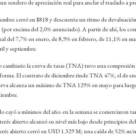
 un sendero de apreciación real para anclar el traslado a pr
iembre cerró en $818 y descuenta un ritmo de devaluación
(por encima del 2,0% anunciado). A partir de ahí, los co
al del 7,7% en enero, de 8,9% en febrero, de 11,1% en ma
il y septiembre.
to cambiario la curva de tasas (TNA) tuvo una compresión 
 forma. El contrato de diciembre rinde TNA 47%, el de en
urva alcanza un máximo de TNA 129% en mayo para luego
ptiembre.
 cayó a mínimos del año: en la semana se comerciaron tan
terés abierto alcanzó su nivel más bajo desde principios del
terés abierto cerró en USD 1.329 M; una caída de 52% m/m