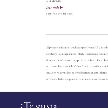
presiones
leer más
3 DE AGOSTO DE 2026
El presente informe es publicado por Cohen S.A y ha sido
constituye, de ningún modo, oferta, invitación o recomen
debe ser considerado un prospecto de emisión ni una ofer
ser incompleta o parcial y Cohen S.A no ha verificado en 
situación relativa a los emisores descripta en este inform
inversión. Todas las opiniones o estimaciones vertidas está
¿Te gusta