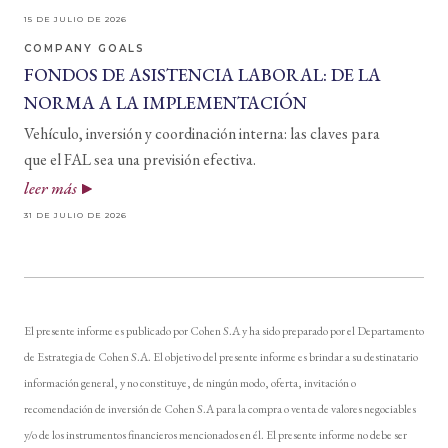
15 DE JULIO DE 2026
COMPANY GOALS
FONDOS DE ASISTENCIA LABORAL: DE LA
NORMA A LA IMPLEMENTACIÓN
Vehículo, inversión y coordinación interna: las claves para
que el FAL sea una previsión efectiva.
leer más
31 DE JULIO DE 2026
El presente informe es publicado por Cohen S.A y ha sido preparado por el Departamento
de Estrategia de Cohen S.A. El objetivo del presente informe es brindar a su destinatario
información general, y no constituye, de ningún modo, oferta, invitación o
recomendación de inversión de Cohen S.A para la compra o venta de valores negociables
y/o de los instrumentos financieros mencionados en él. El presente informe no debe ser