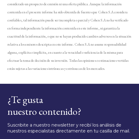
considerado un prospecto de emisión ni una oferta pública. Aunque la información
contenida en el presente informe ha sido obtenida de fuentes que Cohen S.A considera
confiables, tal información puede ser incompleta o parcial y Cohen S.A no ha verificado
en forma independiente la información contenida en este informe, ni garantiza la
exactitud de la información, o que no se hayan producido cambios adversos en la situación
relativa a los emisores descripta en este informe. Cohen S.A no asume responsabilidad
alguna, explícita o implícita, en cuanto a la veracidad o suficiencia de la misma para
efectuar la toma de decisión de su inversión. Todas las opiniones o estimaciones vertidas
están sujetas a las variaciones intrínsecas y extrínsecas de los mercados.
¿Te gusta
nuestro contenido?
Suscribite a nuestro newsletter y recibí los análisis de
nuestros especialistas directamente en tu casilla de mail.