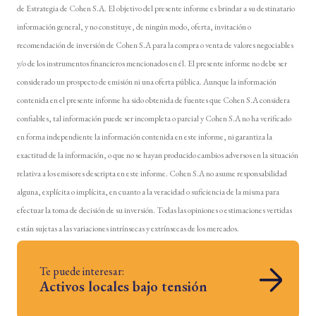
de Estrategia de Cohen S.A. El objetivo del presente informe es brindar a su destinatario
información general, y no constituye, de ningún modo, oferta, invitación o
recomendación de inversión de Cohen S.A para la compra o venta de valores negociables
y/o de los instrumentos financieros mencionados en él. El presente informe no debe ser
considerado un prospecto de emisión ni una oferta pública. Aunque la información
contenida en el presente informe ha sido obtenida de fuentes que Cohen S.A considera
confiables, tal información puede ser incompleta o parcial y Cohen S.A no ha verificado
en forma independiente la información contenida en este informe, ni garantiza la
exactitud de la información, o que no se hayan producido cambios adversos en la situación
relativa a los emisores descripta en este informe. Cohen S.A no asume responsabilidad
alguna, explícita o implícita, en cuanto a la veracidad o suficiencia de la misma para
efectuar la toma de decisión de su inversión. Todas las opiniones o estimaciones vertidas
están sujetas a las variaciones intrínsecas y extrínsecas de los mercados.
Te puede interesar:
Activos locales bajo tensión