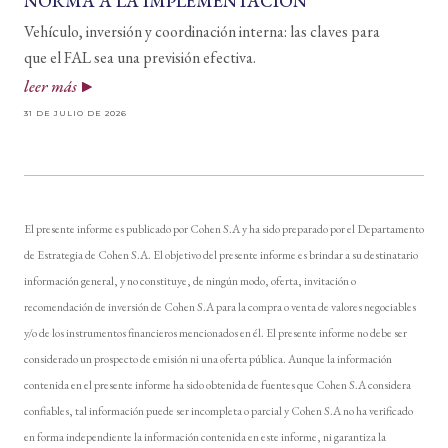
NORMA A LA IMPLEMENTACIÓN
Vehículo, inversión y coordinación interna: las claves para
que el FAL sea una previsión efectiva.
leer más
31 DE JULIO DE 2026
El presente informe es publicado por Cohen S.A y ha sido preparado por el Departamento
de Estrategia de Cohen S.A. El objetivo del presente informe es brindar a su destinatario
información general, y no constituye, de ningún modo, oferta, invitación o
recomendación de inversión de Cohen S.A para la compra o venta de valores negociables
y/o de los instrumentos financieros mencionados en él. El presente informe no debe ser
considerado un prospecto de emisión ni una oferta pública. Aunque la información
contenida en el presente informe ha sido obtenida de fuentes que Cohen S.A considera
confiables, tal información puede ser incompleta o parcial y Cohen S.A no ha verificado
en forma independiente la información contenida en este informe, ni garantiza la