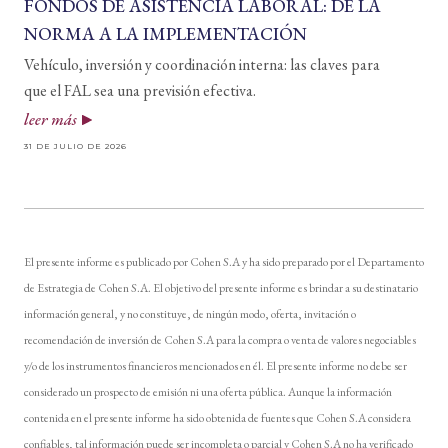
FONDOS DE ASISTENCIA LABORAL: DE LA
NORMA A LA IMPLEMENTACIÓN
Vehículo, inversión y coordinación interna: las claves para
que el FAL sea una previsión efectiva.
leer más
31 DE JULIO DE 2026
El presente informe es publicado por Cohen S.A y ha sido preparado por el Departamento
de Estrategia de Cohen S.A. El objetivo del presente informe es brindar a su destinatario
información general, y no constituye, de ningún modo, oferta, invitación o
recomendación de inversión de Cohen S.A para la compra o venta de valores negociables
y/o de los instrumentos financieros mencionados en él. El presente informe no debe ser
considerado un prospecto de emisión ni una oferta pública. Aunque la información
contenida en el presente informe ha sido obtenida de fuentes que Cohen S.A considera
confiables, tal información puede ser incompleta o parcial y Cohen S.A no ha verificado