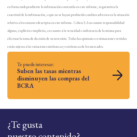
en forma independiente la información contenida en este informe, ni garantiza la
exactitud de la información, o que no se hayan producido cambios adversos en la situación
relativa a los emisores descripta en este informe. Cohen S.A no asume responsabilidad
alguna, explícita o implícita, en cuanto a la veracidad o suficiencia de la misma para
efectuar la toma de decisión de su inversión. Todas las opiniones o estimaciones vertidas
están sujetas a las variaciones intrínsecas y extrínsecas de los mercados.
Te puede interesar:
Suben las tasas mientras
disminuyen las compras del
BCRA
¿Te gusta
nuestro contenido?