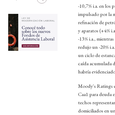
-10,7% i.a. en los 
impulsado por la 
refinación de petr
y aparatos (+4% i.
-13% i.a., mientra
redujo un -20% i.
un ciclo de estanc
caída acumulada de
habría evidenciado
Moody's Ratings el
Caa1 para deuda e
techos representan
domiciliados en un