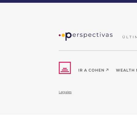
ÚLTI
IR A COHEN
WEALTH
Legales