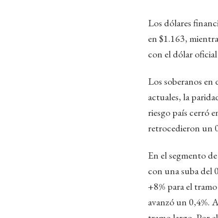
Los dólares finan
en $1.163, mientra
con el dólar ofici
Los soberanos en d
actuales, la parid
riesgo país cerró 
retrocedieron un 
En el segmento de
con una suba del 
+8% para el tramo
avanzó un 0,4%. A 
tramo largo. Por e