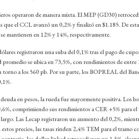
cieros operaron de manera mixta. El MEP (GD30) retroced
s que el CCL avanzó un 0,2% y finalizó en $1.185. De esta
al se mantienen en 12% y 14%, respectivamente.
ólares registraron una suba del 0,1% tras el pago de cupo
ad promedio se ubica en 73,5%, con rendimientos de entre 
en torno a los 560 pb. Por su parte, los BOPREAL del Ban
0,1%.
 deuda en pesos, la rueda fue mayormente positiva. Los 
0,6%, comprimiendo sus rendimientos a CER +5% para el
 largo. Las Lecap registraron un aumento del 0,2%, mien
estos precios, las tasas rinden 2,4% TEM para el tramo co
l contrario, los dollar-linked retrocedieron un 1,5%, alca