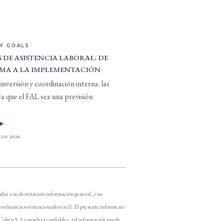
Y GOALS
 DE ASISTENCIA LABORAL: DE
MA A LA IMPLEMENTACIÓN
inversión y coordinación interna: las
ra que el FAL sea una previsión
 DE 2026
dar a su destinatario información general, y no
os financieros mencionados en él. El presente informe no
 Cohen S.A considera confiables, tal información puede