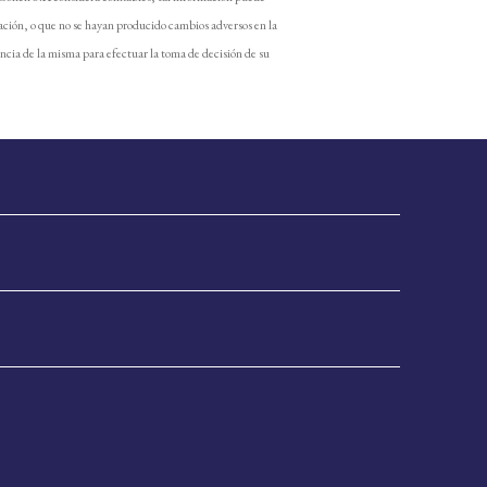
ación, o que no se hayan producido cambios adversos en la
encia de la misma para efectuar la toma de decisión de su