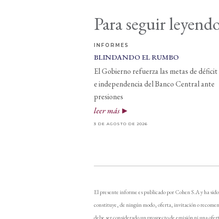
Para seguir leyendo
INFORMES
BLINDANDO EL RUMBO
El Gobierno refuerza las metas de déficit
e independencia del Banco Central ante
presiones
leer más
3 DE AGOSTO DE 2026
El presente informe es publicado por Cohen S.A y ha sido
constituye, de ningún modo, oferta, invitación o recomen
debe ser considerado un prospecto de emisión ni una ofer