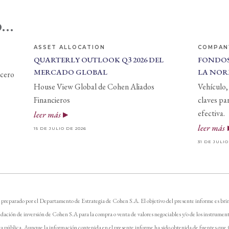
...
ASSET ALLOCATION
COMPAN
QUARTERLY OUTLOOK Q3 2026 DEL
FONDOS
MERCADO GLOBAL
LA NOR
 cero
House View Global de Cohen Aliados
Vehículo, 
Financieros
claves pa
efectiva.
leer más
leer más
15 DE JULIO DE 2026
31 DE JULIO
 preparado por el Departamento de Estrategia de Cohen S.A. El objetivo del presente informe es brin
dación de inversión de Cohen S.A para la compra o venta de valores negociables y/o de los instrument
ta pública. Aunque la información contenida en el presente informe ha sido obtenida de fuentes que