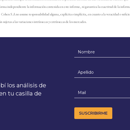
forma independiente la información contenida en este informe, ni garantiza la exactitud de la inform
e. Cohen S.A no asume responsabilidad alguna, explícita o implícita, en cuanto a la veracidad o sufici
n sujetas a las variaciones intrínsecas y extrínsecas de los mercados.
í los análisis de
n tu casilla de