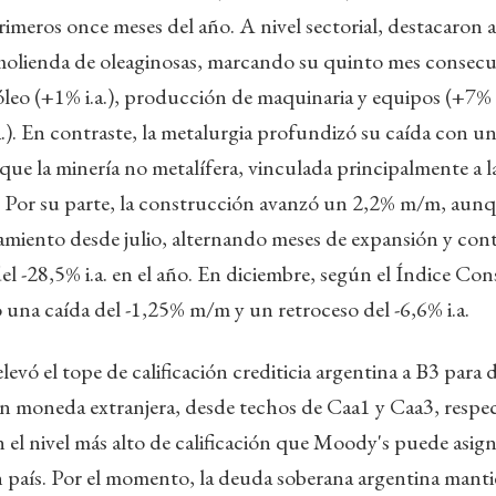
primeros once meses del año. A nivel sectorial, destacaron a
molienda de oleaginosas, marcando su quinto mes consecut
óleo (+1% i.a.), producción de maquinaria y equipos (+7% i
a.). En contraste, la metalurgia profundizó su caída con u
s que la minería no metalífera, vinculada principalmente a 
a. Por su parte, la construcción avanzó un 2,2% m/m, aun
amiento desde julio, alternando meses de expansión y con
l -28,5% i.a. en el año. En diciembre, según el Índice Cons
 una caída del -1,25% m/m y un retroceso del -6,6% i.a.
evó el tope de calificación crediticia argentina a B3 para 
n moneda extranjera, desde techos de Caa1 y Caa3, respe
 el nivel más alto de calificación que Moody's puede asign
 país. Por el momento, la deuda soberana argentina manti