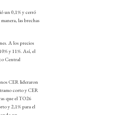
ió un 0,1% y cerró
 manera, las brechas
nes. A los precios
10% y 11%. Así, el
co Central
bonos CER lideraron
 tramo corto y CER
tras que el TO26
rto y 2,1% para el
nzando un