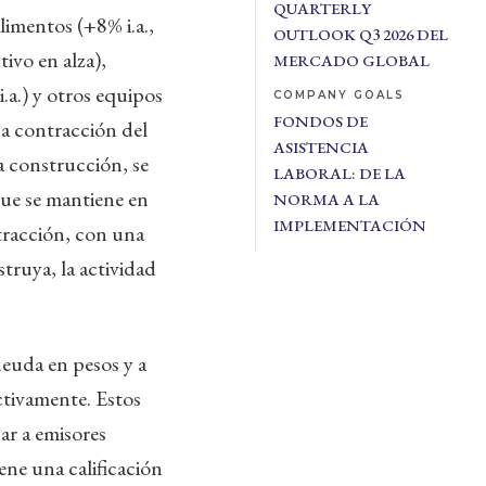
QUARTERLY
limentos (+8% i.a.,
OUTLOOK Q3 2026 DEL
ivo en alza),
MERCADO GLOBAL
.a.) y otros equipos
COMPANY GOALS
FONDOS DE
na contracción del
ASISTENCIA
la construcción, se
LABORAL: DE LA
que se mantiene en
NORMA A LA
IMPLEMENTACIÓN
tracción, con una
truya, la actividad
deuda en pesos y a
ctivamente. Estos
ar a emisores
ene una calificación