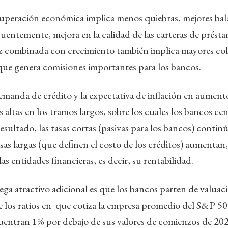
cuperación económica implica menos quiebras, mejores bal
entemente, mejora en la calidad de las carteras de présta
z combinada con crecimiento también implica mayores co
ue genera comisiones importantes para los bancos.
demanda de crédito y la expectativa de inflación en aumen
s altas en los tramos largos, sobre los cuales los bancos c
esultado, las tasas cortas (pasivas para los bancos) contin
asas largas (que definen el costo de los créditos) aumentan
s entidades financieras, es decir, su rentabilidad.
a atractivo adicional es que los bancos parten de valuac
e los ratios en que cotiza la empresa promedio del S&P 50
uentran 1% por debajo de sus valores de comienzos de 20