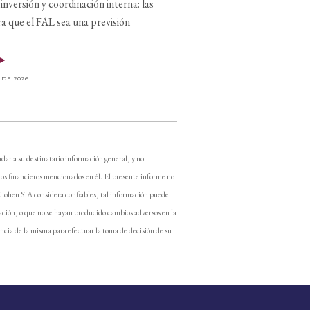
inversión y coordinación interna: las
ra que el FAL sea una previsión
 DE 2026
dar a su destinatario información general, y no
os financieros mencionados en él. El presente informe no
 Cohen S.A considera confiables, tal información puede
ación, o que no se hayan producido cambios adversos en la
encia de la misma para efectuar la toma de decisión de su