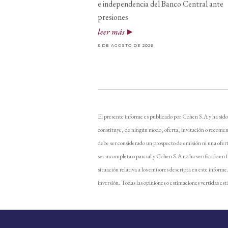
e independencia del Banco Central ante
presiones
leer más
3 DE AGOSTO DE 2026
El presente informe es publicado por Cohen S.A y ha sido
constituye, de ningún modo, oferta, invitación o recomen
debe ser considerado un prospecto de emisión ni una ofer
ser incompleta o parcial y Cohen S.A no ha verificado en 
situación relativa a los emisores descripta en este inform
inversión. Todas las opiniones o estimaciones vertidas está