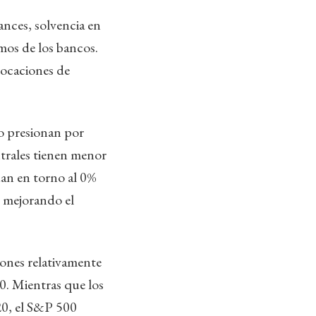
ances, solvencia en
mos de los bancos.
locaciones de
to presionan por
entrales tienen menor
úan en torno al 0%
, mejorando el
iones relativamente
0. Mientras que los
20, el S&P 500