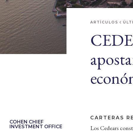
ARTÍCULOS
ÚLT
CEDEA
aposta
econó
CARTERAS R
COHEN CHIEF
INVESTMENT OFFICE
Los Cedears consti