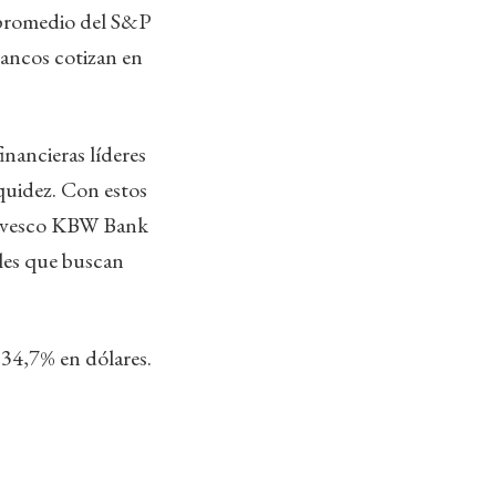
 promedio del S&P
bancos cotizan en
inancieras líderes
quidez. Con estos
 Invesco KBW Bank
ales que buscan
 34,7% en dólares.