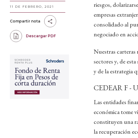
riesgos, dolarizars
11 DE FEBRERO, 2021
empresas extranjer
Compartir nota
consolidado al pu
negociado en accio
Descargar PDF
Nuestras carteras
sectores y, de est
y de la estrategia 
CEDEAR F - Una
Las entidades fina
económica tome vigo
constituyen una ra
la recuperación ec