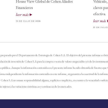
House View Global de Cohen Aliados
Vehículo, 
Financieros
claves pa
efectiva.
leer más
leer más
15 DE JULIO DE 2026
31 DE JULIO
 preparado por el Departamento de Estrategia de Cohen S.A. El objetivo del presente informe es brin
dación de inversión de Cohen S.A para la compra o venta de valores negociables y/o de los instrument
ta pública. Aunque la información contenida en el presente informe ha sido obtenida de fuentes que
forma independiente la información contenida en este informe, ni garantiza la exactitud de la inform
e. Cohen S.A no asume responsabilidad alguna, explícita o implícita, en cuanto a la veracidad o sufici
n sujetas a las variaciones intrínsecas y extrínsecas de los mercados.