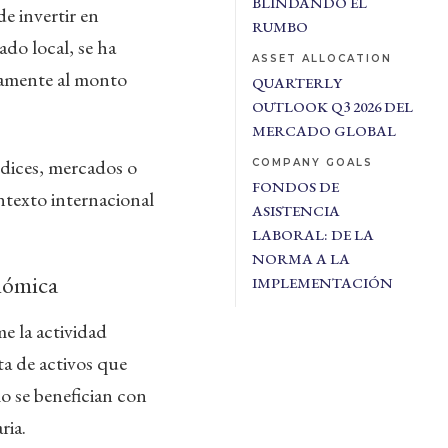
BLINDANDO EL
de invertir en
RUMBO
ado local, se ha
ASSET ALLOCATION
damente al monto
QUARTERLY
OUTLOOK Q3 2026 DEL
MERCADO GLOBAL
ndices, mercados o
COMPANY GOALS
FONDOS DE
ontexto internacional
ASISTENCIA
LABORAL: DE LA
NORMA A LA
nómica
IMPLEMENTACIÓN
e la actividad
ta de activos que
lo se benefician con
ria.