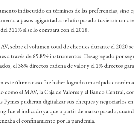
rumento indiscutido en términos de las preferencias, sino 
menta a pasos agigantados: el año pasado tuvieron un cr
 del 311% si se lo compara con el 2018.
AV, sobre el volumen total de cheques durante el 2020 s
nes a través de 65.894 instrumentos. Desagregado por seg
dos, el 38% directos cadena de valor y el 1% directos ga
 en este último caso fue haber logrado una rápida coordinac
o como el MAV, la Caja de Valores y el Banco Central, con 
s Pymes pudieran digitalizar sus cheques y negociarlos en
ming fue el indicado ya que a partir de marzo pasado, cuand
nzaba el confinamiento por la pandemia.