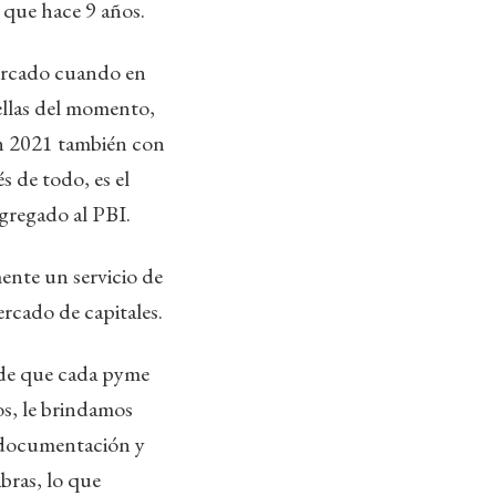
 que hace 9 años.
mercado cuando en
rellas del momento,
un 2021 también con
 de todo, es el
agregado al PBI.
mente un servicio de
rcado de capitales.
r de que cada pyme
os, le brindamos
a documentación y
bras, lo que