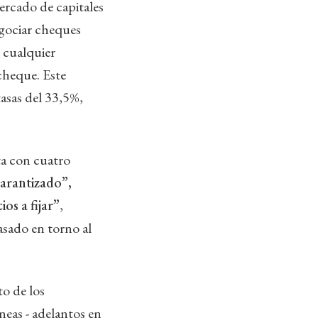
mercado de capitales
egociar cheques
e cualquier
 cheque. Este
asas del 33,5%,
ta con cuatro
arantizado”,
s a fijar”
,
asado en torno al
o de los
neas - adelantos en