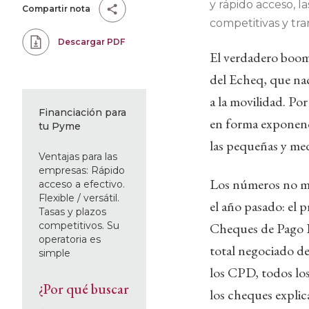
y rápido acceso, l
Compartir nota
competitivas y tr
Descargar PDF
El verdadero boom 
del Echeq, que nac
a la movilidad. Po
Financiación para
en forma exponenci
tu Pyme
las pequeñas y med
Ventajas para las
empresas: Rápido
Los números no mi
acceso a efectivo.
Flexible / versátil.
el año pasado: el 
Tasas y plazos
competitivos. Su
Cheques de Pago 
operatoria es
total negociado de
simple
los CPD, todos lo
¿Por qué buscar
los cheques explic