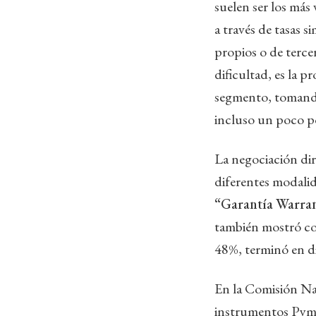
suelen ser los más
a través de tasas 
propios o de terce
dificultad, es la 
segmento, tomando
incluso un poco po
La negociación di
diferentes modali
“Garantía Warrant
también mostró co
48%, terminó en d
En la Comisión Nac
instrumentos Pymes