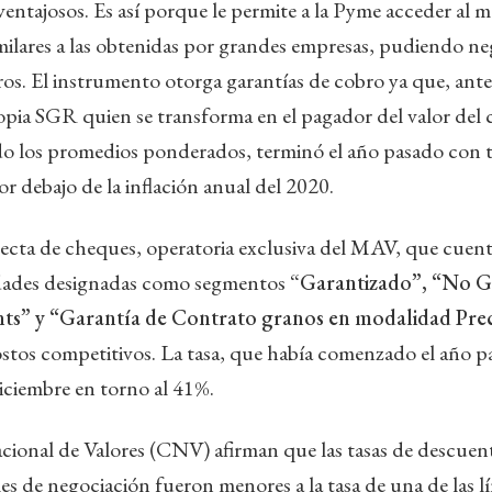
 ventajosos. Es así porque le permite a la Pyme acceder al 
similares a las obtenidas por grandes empresas, pudiendo n
ros. El instrumento otorga garantías de cobro ya que, ant
propia SGR quien se transforma en el pagador del valor del
 los promedios ponderados, terminó el año pasado con t
r debajo de la inflación anual del 2020.
recta de cheques, operatoria exclusiva del MAV, que cuen
dades designadas como segmentos “
Garantizado”, “No G
s” y “Garantía de Contrato granos en modalidad Precio
stos competitivos. La tasa, que había comenzado el año p
iciembre en torno al 41%.
ional de Valores (CNV) afirman que las tasas de descuent
 de negociación fueron menores a la tasa de una de las lí