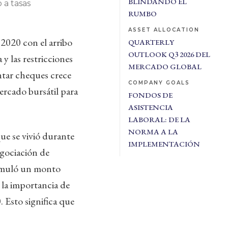
BLINDANDO EL
 a tasas
RUMBO
ASSET ALLOCATION
2020 con el arribo
QUARTERLY
OUTLOOK Q3 2026 DEL
y las restricciones
MERCADO GLOBAL
ontar cheques crece
COMPANY GOALS
ercado bursátil para
FONDOS DE
ASISTENCIA
LABORAL: DE LA
NORMA A LA
ue se vivió durante
IMPLEMENTACIÓN
egociación de
umuló un monto
 la importancia de
 Esto significa que