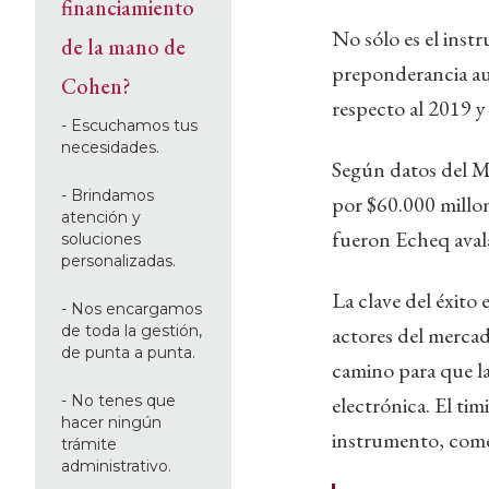
financiamiento
No sólo es el inst
de la mano de
preponderancia au
Cohen?
respecto al 2019 y
- Escuchamos tus
necesidades.
Según datos del M
- Brindamos
por $60.000 millo
atención y
fueron Echeq avala
soluciones
personalizadas.
La clave del éxito
- Nos encargamos
de toda la gestión,
actores del mercad
de punta a punta.
camino para que la
- No tenes que
electrónica. El ti
hacer ningún
instrumento, come
trámite
administrativo.