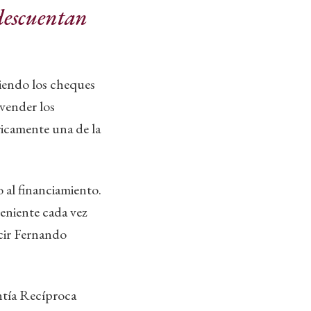
 descuentan
niendo los cheques
 vender los
ricamente una de la
o al financiamiento.
veniente cada vez
ecir Fernando
ntía Recíproca