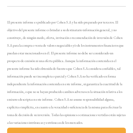
El presente informe es publicado por Cohen S.A y ha sido preparado por terceros. El
objetivo del presente informe es brindar a su destinatario información general, y no
constituye, de ningún modo, oferta, invitación o recomendación de inversión de Cohen
S.A para la compra o venta de valores negociables y/o de los instrumentos financieros que
puedan estar mencionados en él. El presente informe no debe ser considerado un
prospecto de emisión ni una oferta pública. Aunque la información contenida en el
presente informe ha sido obtenida de fuentes que Cohen S.A considera confiables, tal
información puede ser incompleta o parcial y Cohen S.A no ha verificado en forma
independiente la información contenida en este informe, ni garantiza la exactitud de la
información, o que no se hayan producido cambios adversos en la situación relativa a los
emisores descripta en este informe. Cohen S.A no asume responsabilidad alguna,
explícita o implícita, en cuanto a la veracidad o suficiencia de la misma para efectuar la
toma de decisión de su inversión. Todas las opiniones o estimaciones vertidas están sujetas
a las variaciones intrínsecas y extrínsecas de los mercados.