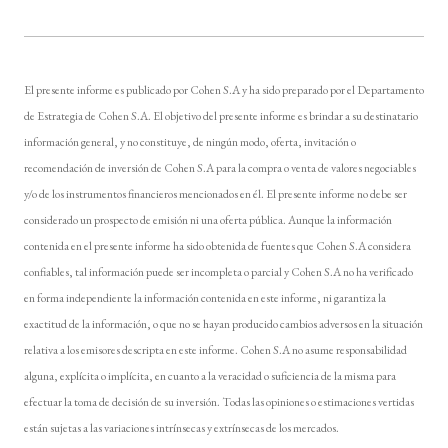
El presente informe es publicado por Cohen S.A y ha sido preparado por el Departamento
de Estrategia de Cohen S.A. El objetivo del presente informe es brindar a su destinatario
información general, y no constituye, de ningún modo, oferta, invitación o
recomendación de inversión de Cohen S.A para la compra o venta de valores negociables
y/o de los instrumentos financieros mencionados en él. El presente informe no debe ser
considerado un prospecto de emisión ni una oferta pública. Aunque la información
contenida en el presente informe ha sido obtenida de fuentes que Cohen S.A considera
confiables, tal información puede ser incompleta o parcial y Cohen S.A no ha verificado
en forma independiente la información contenida en este informe, ni garantiza la
exactitud de la información, o que no se hayan producido cambios adversos en la situación
relativa a los emisores descripta en este informe. Cohen S.A no asume responsabilidad
alguna, explícita o implícita, en cuanto a la veracidad o suficiencia de la misma para
efectuar la toma de decisión de su inversión. Todas las opiniones o estimaciones vertidas
están sujetas a las variaciones intrínsecas y extrínsecas de los mercados.