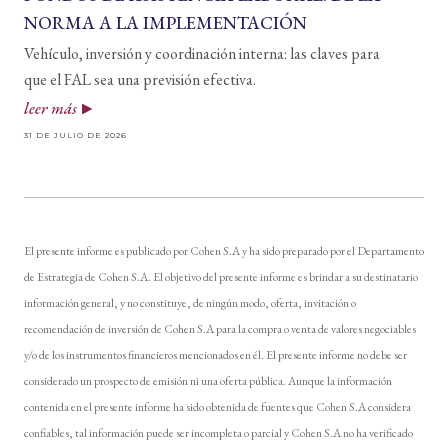
NORMA A LA IMPLEMENTACIÓN
Vehículo, inversión y coordinación interna: las claves para
que el FAL sea una previsión efectiva.
leer más
31 DE JULIO DE 2026
El presente informe es publicado por Cohen S.A y ha sido preparado por el Departamento
de Estrategia de Cohen S.A. El objetivo del presente informe es brindar a su destinatario
información general, y no constituye, de ningún modo, oferta, invitación o
recomendación de inversión de Cohen S.A para la compra o venta de valores negociables
y/o de los instrumentos financieros mencionados en él. El presente informe no debe ser
considerado un prospecto de emisión ni una oferta pública. Aunque la información
contenida en el presente informe ha sido obtenida de fuentes que Cohen S.A considera
confiables, tal información puede ser incompleta o parcial y Cohen S.A no ha verificado