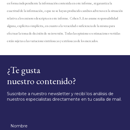
en forma independiente la información contenida en este informe, ni garantiza la
exactitud de la información, o que no se hayan producido cambios adversos en la situación
relativa a los emisores descripta en este informe. Cohen S.A no asume responsabilidad
alguna, explícita o implícita, en cuanto a la veracidad o suficiencia de la misma para
efectuar la toma de decisión de su inversión. Todas las opiniones o estimaciones vertidas
están sujetas a las variaciones intrínsecas y extrínsecas de los mercados.
¿Te gusta
nuestro contenido?
Suscribite a nuestro newsletter y recibí los análisis de
nuestros especialistas directamente en tu casilla de mail.