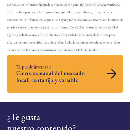
confiables, tal información puede ser incompleta o parcial y Cohen S.A no ha verificado
en forma independiente la información contenida en este informe, ni garantiza la
exactitud de la información, o que no se hayan producido cambios adversos en la situación
relativa a los emisores descripta en este informe. Cohen S.A no asume responsabilidad
alguna, explícita o implícita, en cuanto a la veracidad o suficiencia de la misma para
efectuar la toma de decisión de su inversión. Todas las opiniones o estimaciones vertidas
están sujetas a las variaciones intrínsecas y extrínsecas de los mercados.
Te puede interesar:
Cierre semanal del mercado
local: renta fija y variable
¿Te gusta
nuestro contenido?