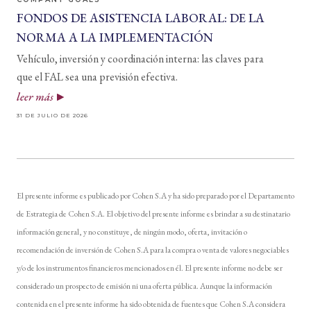
FONDOS DE ASISTENCIA LABORAL: DE LA
NORMA A LA IMPLEMENTACIÓN
Vehículo, inversión y coordinación interna: las claves para
que el FAL sea una previsión efectiva.
leer más
31 DE JULIO DE 2026
El presente informe es publicado por Cohen S.A y ha sido preparado por el Departamento
de Estrategia de Cohen S.A. El objetivo del presente informe es brindar a su destinatario
información general, y no constituye, de ningún modo, oferta, invitación o
recomendación de inversión de Cohen S.A para la compra o venta de valores negociables
y/o de los instrumentos financieros mencionados en él. El presente informe no debe ser
considerado un prospecto de emisión ni una oferta pública. Aunque la información
contenida en el presente informe ha sido obtenida de fuentes que Cohen S.A considera