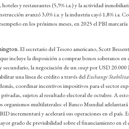
 hoteles y restaurantes (5,9% i.a.) y la actividad inmobiliaria
nstrucción avanzó 3,0% i.a. y la industria cayó 1,8% i.a. 
esempeño en los próximos meses, en 2025 el PBI marcaría
hington.
El secretario del Tesoro americano, Scott Bessen
ue incluye la disposición a comprar bonos soberanos en d
y secundario, la negociación de un
swap
por USD 20.000
abilitar una línea de crédito a través del
Exchange Stabiliz
emás, coordinar incentivos impositivos para el sector expo
 privadas, sujetos al resultado electoral de octubre. A est
s organismos multilaterales: el Banco Mundial adelantar
ID incrementará y acelerará sus operaciones en el país. Es
yor grado de previsibilidad sobre el financiamiento en el 