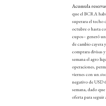
Acumula reservas
que el BCRA había
superara el techo d
octubre o hasta co
cupos– generó un a
de cambio cayera y 
comprara divisas 
semana el agro li
operaciones, permi
viernes con un
sto
negativo de USD 6
semana, dado que e
oferta para segui