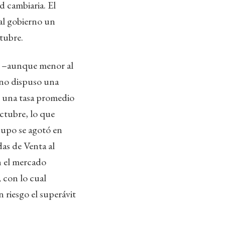
d cambiaria. El
al gobierno un
tubre.
o –aunque menor al
rno dispuso una
n una tasa promedio
ctubre, lo que
 cupo se agotó en
das de Venta al
en el mercado
 con lo cual
 riesgo el superávit