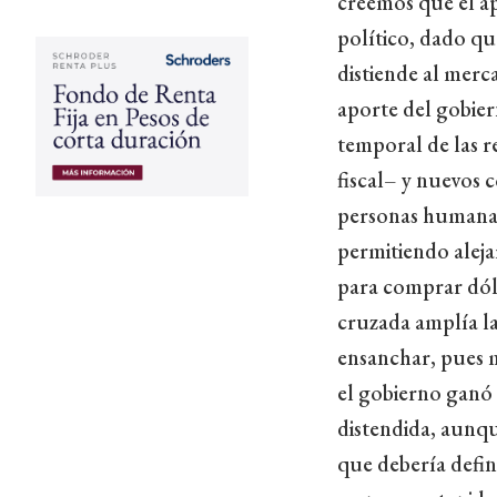
creemos que el a
político, dado que
distiende al merc
aporte del gobier
temporal de las r
fiscal– y nuevos c
personas humanas 
permitiendo aleja
para comprar dóla
cruzada amplía la
ensanchar, pues m
el gobierno ganó 
distendida, aunqu
que debería defin