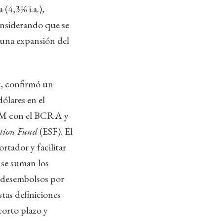
 (4,3% i.a.),
Considerando que se
 una expansión del
t, confirmó un
ólares en el
 M con el BCRA y
ation Fund
(ESF). El
rtador y facilitar
o se suman los
á desembolsos por
tas definiciones
corto plazo y