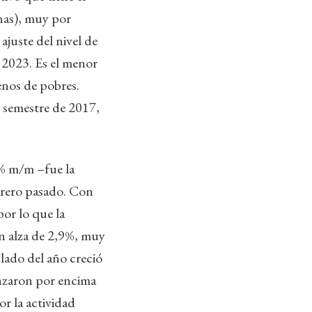
nas), muy por
juste del nivel de
e 2023. Es el menor
enos de pobres.
r semestre de 2017,
1% m/m –fue la
brero pasado. Con
or lo que la
n alza de 2,9%, muy
ulado del año creció
anzaron por encima
or la actividad