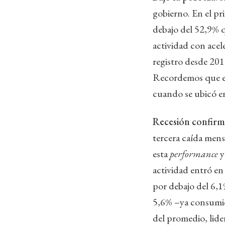
gobierno. En el p
debajo del 52,9% q
actividad con acel
registro desde 20
Recordemos que el 
cuando se ubicó e
Recesión confir
tercera caída men
esta
performance
y
actividad entró en
por debajo del 6,1
5,6% –ya consumió 
del promedio, lider