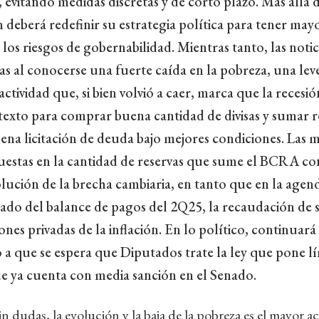
 evitando medidas discretas y de corto plazo. Más allá 
n deberá redefinir su estrategia política para tener may
los riesgos de gobernabilidad. Mientras tanto, las notic
s al conocerse una fuerte caída en la pobreza, una le
 actividad que, si bien volvió a caer, marca que la recesió
exto para comprar buena cantidad de divisas y sumar re
na licitación de deuda bajo mejores condiciones. Las m
uestas en la cantidad de reservas que sume el BCRA co
olución de la brecha cambiaria, en tanto que en la age
tado del balance de pagos del 2Q25, la recaudación de s
nes privadas de la inflación. En lo político, continuará 
a que se espera que Diputados trate la ley que pone lí
ue ya cuenta con media sanción en el Senado.
in dudas, la evolución y la baja de la pobreza es el mayor ac