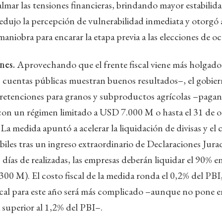
lmar las tensiones financieras, brindando mayor estabilida
edujo la percepción de vulnerabilidad inmediata y otorgó 
niobra para encarar la etapa previa a las elecciones de oc
ones.
Aprovechando que el frente fiscal viene más holgad
s cuentas públicas muestran buenos resultados–, el gobie
 retenciones para granos y subproductos agrícolas –paga
con un régimen limitado a USD 7.000 M o hasta el 31 de o
 La medida apuntó a acelerar la liquidación de divisas y el
ábiles tras un ingreso extraordinario de Declaraciones Jura
s días de realizadas, las empresas deberán liquidar el 90% 
00 M). El costo fiscal de la medida ronda el 0,2% del PBI,
scal para este año será más complicado –aunque no pone en
a superior al 1,2% del PBI–.