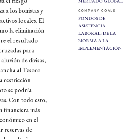
a el riesgo
MERCADO GLOBAL
a a los bonistas y
COMPANY GOALS
FONDOS DE
ctivos locales. El
ASISTENCIA
mo la eliminación
LABORAL: DE LA
re el resultado
NORMA A LA
IMPLEMENTACIÓN
 cruzadas para
luvión de divisas,
 cancha al Tesoro
a restricción
nto se podría
as. Con todo esto,
n financiera más
económico en el
r reservas de