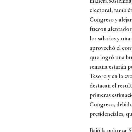
manera sostenida,
electoral, tambié
Congreso y alejar 
fueron alentadora
los salarios y una
aprovechó el cont
que logró una bue
semana estarán p
Tesoro y en la ev
destacan el resul
primeras estimacio
Congreso, debido 
presidenciales, q
Bajó la pobreza.
S