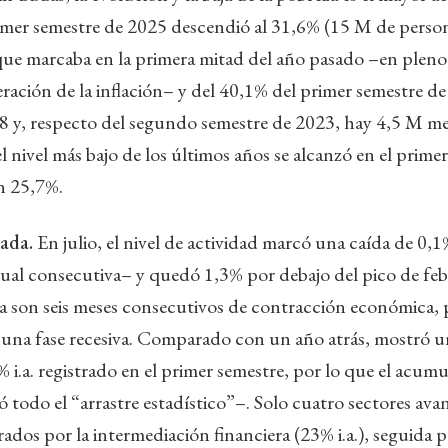
rimer semestre de 2025 descendió al 31,6% (15 M de perso
ue marcaba en la primera mitad del año pasado –en pleno a
eración de la inflación– y del 40,1% del primer semestre d
18 y, respecto del segundo semestre de 2023, hay 4,5 M m
nivel más bajo de los últimos años se alcanzó en el prime
n 25,7%.
mada.
En julio, el nivel de actividad marcó una caída de 0,
sual consecutiva– y quedó 1,3% por debajo del pico de fe
a son seis meses consecutivos de contracción económica, p
 una fase recesiva. Comparado con un año atrás, mostró u
% i.a. registrado en el primer semestre, por lo que el acum
todo el “arrastre estadístico”–. Solo cuatro sectores av
ados por la intermediación financiera (23% i.a.), seguida p