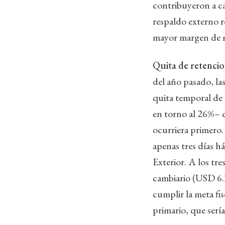
contribuyeron a ca
respaldo externo r
mayor margen de ma
Quita de retenci
del año pasado, la
quita temporal de
en torno al 26%– 
ocurriera primero.
apenas tres días h
Exterior. A los tre
cambiario (USD 6.3
cumplir la meta fi
primario, que serí