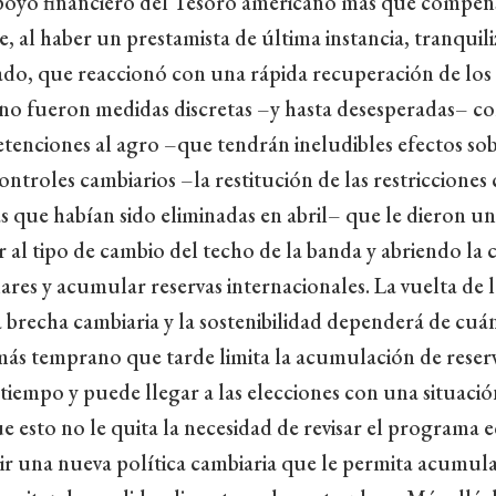
poyo financiero del Tesoro americano más que compens
, al haber un prestamista de última instancia, tranquiliz
ado, que reaccionó con una rápida recuperación de los a
no fueron medidas discretas –y hasta desesperadas– co
etenciones al agro –que tendrán ineludibles efectos sob
ontroles cambiarios –la restitución de las restricciones
que habían sido eliminadas en abril– que le dieron un a
r al tipo de cambio del techo de la banda y abriendo la
res y acumular reservas internacionales. La vuelta de l
 brecha cambiaria y la sostenibilidad dependerá de cuá
ás temprano que tarde limita la acumulación de reserv
tiempo y puede llegar a las elecciones con una situació
e esto no le quita la necesidad de revisar el programa 
ir una nueva política cambiaria que le permita acumula