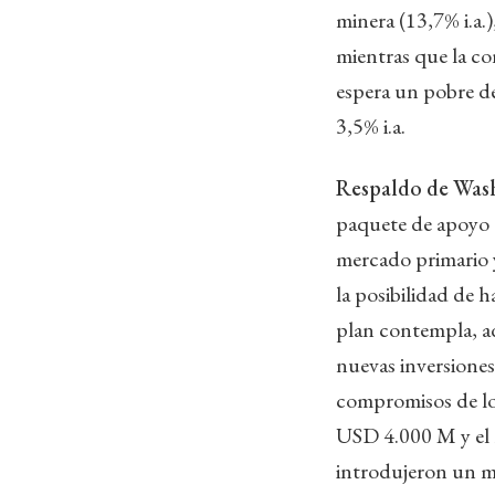
minera (13,7% i.a.),
mientras que la co
espera un pobre d
3,5% i.a.
Respaldo de Was
paquete de apoyo q
mercado primario 
la posibilidad de h
plan contempla, ad
nuevas inversiones
compromisos de lo
USD 4.000 M y el B
introdujeron un ma