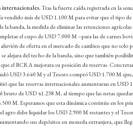
 internacionales.
Tras la fuerte caída registrada en la sem
 vendido más de USD 1.100 M para evitar que el tipo de
e la banda, la medida de eliminar las retenciones agrícolas
mpletar el cupo de USD 7.000 M –para las de carnes bovin
luvión de oferta en el mercado de cambios que no solo pe
se alejara del techo de la banda, sino que también posibili
y que el BCRA mejorara su posición de reservas. Concreta
quidó USD 3.640 M y el Tesoro compró USD 1.700 M que,
tió que las reservas internacionales aumentaran en USD 1
ck
bruto de USD 41.238 M, al tiempo que las netas queda
.500 M. Esperamos que esta dinámica continúe en los prim
l agro debe liquidar los USD 2.900 M restantes y el Teso
r aumentando sus depósitos en moneda extranjera, que ll