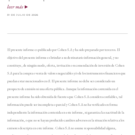
leer más
31 DE JULIO DE 2026
El presente informe es publicado por Cohen S.A y ha sido preparado por terceros. El
objetivo del presente informe es brindar a su destinatario información general, y no
constituye, de ningún modo, oferta, invitación o recomendación de inversión de Cohen
S.A para la compra o venta de valores negociables y/o de los instrumentos financieros que
puedan estar mencionados en él. El presente informe no debe ser considerado un
prospecto de emisión ni una oferta pública. Aunque la información contenida en el
presente informe ha sido obtenida de fuentes que Cohen S.A considera confiables, tal
información puede ser incompleta o parcial y Cohen S.A no ha verificado en forma
independiente la información contenida en este informe, ni garantiza la exactitud de la
información, o que no se hayan producido cambios adversos en la situación relativa a los
emisores descripta en este informe. Cohen S.A no asume responsabilidad alguna,