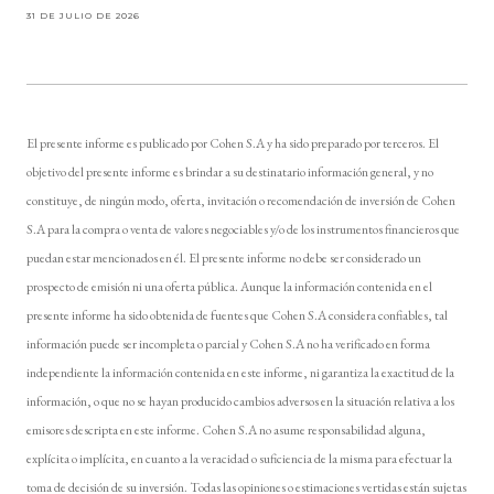
31 DE JULIO DE 2026
El presente informe es publicado por Cohen S.A y ha sido preparado por terceros. El
objetivo del presente informe es brindar a su destinatario información general, y no
constituye, de ningún modo, oferta, invitación o recomendación de inversión de Cohen
S.A para la compra o venta de valores negociables y/o de los instrumentos financieros que
puedan estar mencionados en él. El presente informe no debe ser considerado un
prospecto de emisión ni una oferta pública. Aunque la información contenida en el
presente informe ha sido obtenida de fuentes que Cohen S.A considera confiables, tal
información puede ser incompleta o parcial y Cohen S.A no ha verificado en forma
independiente la información contenida en este informe, ni garantiza la exactitud de la
información, o que no se hayan producido cambios adversos en la situación relativa a los
emisores descripta en este informe. Cohen S.A no asume responsabilidad alguna,
explícita o implícita, en cuanto a la veracidad o suficiencia de la misma para efectuar la
toma de decisión de su inversión. Todas las opiniones o estimaciones vertidas están sujetas