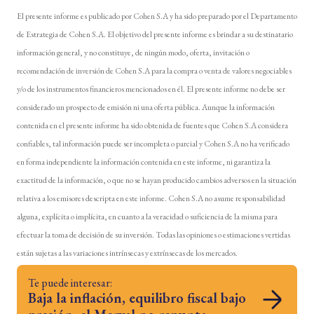
El presente informe es publicado por Cohen S.A y ha sido preparado por el Departamento
de Estrategia de Cohen S.A. El objetivo del presente informe es brindar a su destinatario
información general, y no constituye, de ningún modo, oferta, invitación o
recomendación de inversión de Cohen S.A para la compra o venta de valores negociables
y/o de los instrumentos financieros mencionados en él. El presente informe no debe ser
considerado un prospecto de emisión ni una oferta pública. Aunque la información
contenida en el presente informe ha sido obtenida de fuentes que Cohen S.A considera
confiables, tal información puede ser incompleta o parcial y Cohen S.A no ha verificado
en forma independiente la información contenida en este informe, ni garantiza la
exactitud de la información, o que no se hayan producido cambios adversos en la situación
relativa a los emisores descripta en este informe. Cohen S.A no asume responsabilidad
alguna, explícita o implícita, en cuanto a la veracidad o suficiencia de la misma para
efectuar la toma de decisión de su inversión. Todas las opiniones o estimaciones vertidas
están sujetas a las variaciones intrínsecas y extrínsecas de los mercados.
Te puede interesar:
Baja la inflación, equilibro fiscal bajo