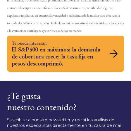
información, o que no se hayan producido cambios adversos en la situación relativa a los
emisores descripta en este informe. Cohen S.A no asume responsabilidad alguna,
explícita o implícita, en cuanto a la veracidad o suficiencia de la misma para efectuar la
toma de decisión de su inversión. Todas las opiniones o estimaciones vertidas están sujetas
a las variaciones intrínsecas y extrínsecas de los mercados.
Te puede interesar:
El S&P500 en máximos; la demanda
de cobertura crece; la tasa fija en
pesos descomprimió.
¿Te gusta
nuestro contenido?
Suscribite a nuestro newsletter y recibí los análisis de
nuestros especialistas directamente en tu casilla de mail.