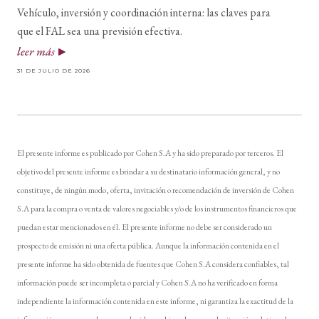
Vehículo, inversión y coordinación interna: las claves para
que el FAL sea una previsión efectiva.
leer más
31 DE JULIO DE 2026
El presente informe es publicado por Cohen S.A y ha sido preparado por terceros. El
objetivo del presente informe es brindar a su destinatario información general, y no
constituye, de ningún modo, oferta, invitación o recomendación de inversión de Cohen
S.A para la compra o venta de valores negociables y/o de los instrumentos financieros que
puedan estar mencionados en él. El presente informe no debe ser considerado un
prospecto de emisión ni una oferta pública. Aunque la información contenida en el
presente informe ha sido obtenida de fuentes que Cohen S.A considera confiables, tal
información puede ser incompleta o parcial y Cohen S.A no ha verificado en forma
independiente la información contenida en este informe, ni garantiza la exactitud de la