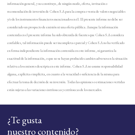
información general, y no constituye, de ningún modo, oferta, invitación o
recomendación de inversión de Cohen S.A para la compra o venta de valores negociables
y/o de los instrumentos financieros mencionados en él. El presente informe no debe ser
considerado un prospecto de emisión ni una oferta pública. Aunque la información
contenida en el presente informe ha sido obtenida de fuentes que Cohen S.A considera
confiables, tal información puede ser incompleta o parcial y Cohen S.A no ha verificado
en forma independiente la información contenida en este informe, ni garantiza la
exactitud de la información, o que no se hayan producido cambios adversos en la situación
relativa a los emisores descripta en este informe. Cohen S.A no asume responsabilidad
alguna, explícita o implícita, en cuanto a la veracidad o suficiencia de la misma para
efectuar la toma de decisión de su inversión. Todas las opiniones o estimaciones vertidas
están sujetas a las variaciones intrínsecas y extrínsecas de los mercados.
¿Te gusta
nuestro contenido?