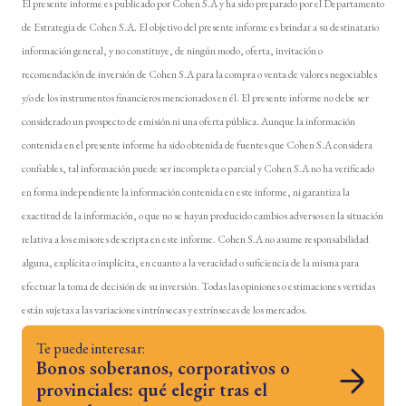
El presente informe es publicado por Cohen S.A y ha sido preparado por el Departamento
de Estrategia de Cohen S.A. El objetivo del presente informe es brindar a su destinatario
información general, y no constituye, de ningún modo, oferta, invitación o
recomendación de inversión de Cohen S.A para la compra o venta de valores negociables
y/o de los instrumentos financieros mencionados en él. El presente informe no debe ser
considerado un prospecto de emisión ni una oferta pública. Aunque la información
contenida en el presente informe ha sido obtenida de fuentes que Cohen S.A considera
confiables, tal información puede ser incompleta o parcial y Cohen S.A no ha verificado
en forma independiente la información contenida en este informe, ni garantiza la
exactitud de la información, o que no se hayan producido cambios adversos en la situación
relativa a los emisores descripta en este informe. Cohen S.A no asume responsabilidad
alguna, explícita o implícita, en cuanto a la veracidad o suficiencia de la misma para
efectuar la toma de decisión de su inversión. Todas las opiniones o estimaciones vertidas
están sujetas a las variaciones intrínsecas y extrínsecas de los mercados.
Te puede interesar:
Bonos soberanos, corporativos o
provinciales: qué elegir tras el