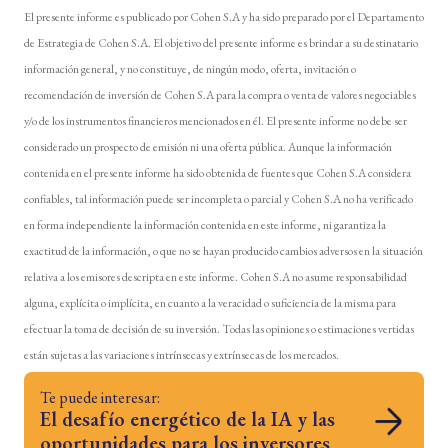
El presente informe es publicado por Cohen S.A y ha sido preparado por el Departamento
de Estrategia de Cohen S.A. El objetivo del presente informe es brindar a su destinatario
información general, y no constituye, de ningún modo, oferta, invitación o
recomendación de inversión de Cohen S.A para la compra o venta de valores negociables
y/o de los instrumentos financieros mencionados en él. El presente informe no debe ser
considerado un prospecto de emisión ni una oferta pública. Aunque la información
contenida en el presente informe ha sido obtenida de fuentes que Cohen S.A considera
confiables, tal información puede ser incompleta o parcial y Cohen S.A no ha verificado
en forma independiente la información contenida en este informe, ni garantiza la
exactitud de la información, o que no se hayan producido cambios adversos en la situación
relativa a los emisores descripta en este informe. Cohen S.A no asume responsabilidad
alguna, explícita o implícita, en cuanto a la veracidad o suficiencia de la misma para
efectuar la toma de decisión de su inversión. Todas las opiniones o estimaciones vertidas
están sujetas a las variaciones intrínsecas y extrínsecas de los mercados.
Te puede interesar:
El desafío energético de la IA y las
oportunidades para los inversores