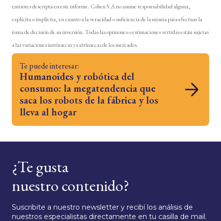
emisores descripta en este informe. Cohen S.A no asume responsabilidad alguna,
explícita o implícita, en cuanto a la veracidad o suficiencia de la misma para efectuar la
toma de decisión de su inversión. Todas las opiniones o estimaciones vertidas están sujetas
a las variaciones intrínsecas y extrínsecas de los mercados.
Te puede interesar:
Humanoides y robótica del
consumo: la megatendencia que
saca los robots de la fábrica y los
lleva al hogar
¿Te gusta
nuestro contenido?
Suscribite a nuestro newsletter y recibí los análisis de
nuestros especialistas directamente en tu casilla de mail.