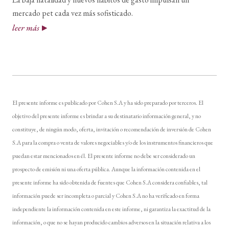
mercado pet cada vez más sofisticado.
leer más
El presente informe es publicado por Cohen S.A y ha sido preparado por terceros. El
objetivo del presente informe es brindar a su destinatario información general, y no
constituye, de ningún modo, oferta, invitación o recomendación de inversión de Cohen
S.A para la compra o venta de valores negociables y/o de los instrumentos financieros que
puedan estar mencionados en él. El presente informe no debe ser considerado un
prospecto de emisión ni una oferta pública. Aunque la información contenida en el
presente informe ha sido obtenida de fuentes que Cohen S.A considera confiables, tal
información puede ser incompleta o parcial y Cohen S.A no ha verificado en forma
independiente la información contenida en este informe, ni garantiza la exactitud de la
información, o que no se hayan producido cambios adversos en la situación relativa a los