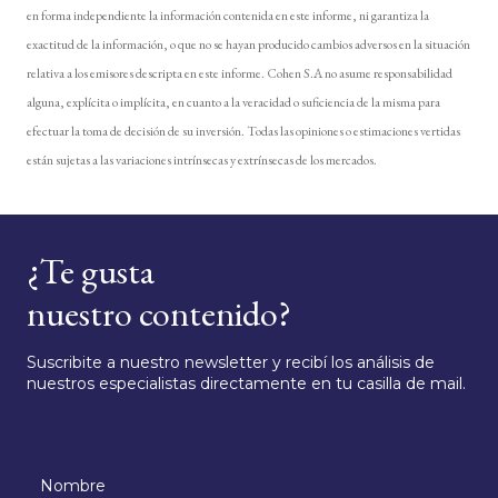
en forma independiente la información contenida en este informe, ni garantiza la
exactitud de la información, o que no se hayan producido cambios adversos en la situación
relativa a los emisores descripta en este informe. Cohen S.A no asume responsabilidad
alguna, explícita o implícita, en cuanto a la veracidad o suficiencia de la misma para
efectuar la toma de decisión de su inversión. Todas las opiniones o estimaciones vertidas
están sujetas a las variaciones intrínsecas y extrínsecas de los mercados.
¿Te gusta
nuestro contenido?
Suscribite a nuestro newsletter y recibí los análisis de
nuestros especialistas directamente en tu casilla de mail.