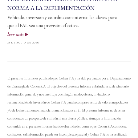
NORMA A LA IMPLEMENTACIÓN
Vehículo, inversión y coordinación interna: las claves para
que el FAL sea una previsión efectiva.
leer más
31 DE JULIO DE 2026
El presente informe es publicado por Cohen S.A y ha sido preparado por el Departamento
de Estrategia de Cohen S.A. El objetivo del presente informe es brindar a su destinatario
información general, y no constituye, de ningún modo, oferta, invitación o
recomendación de inversión de Cohen S.A para la compra o venta de valores negociables
y/o de los instrumentos financieros mencionados en él. El presente informe no debe ser
considerado un prospecto de emisión ni una oferta pública. Aunque la información
contenida en el presente informe ha sido obtenida de fuentes que Cohen S.A considera
confiables, tal información puede ser incompleta o parcial y Cohen S.A no ha verificado