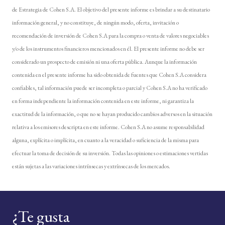
de Estrategia de Cohen S.A. El objetivo del presente informe es brindar a su destinatario
información general, y no constituye, de ningún modo, oferta, invitación o
recomendación de inversión de Cohen S.A para la compra o venta de valores negociables
y/o de los instrumentos financieros mencionados en él. El presente informe no debe ser
considerado un prospecto de emisión ni una oferta pública. Aunque la información
contenida en el presente informe ha sido obtenida de fuentes que Cohen S.A considera
confiables, tal información puede ser incompleta o parcial y Cohen S.A no ha verificado
en forma independiente la información contenida en este informe, ni garantiza la
exactitud de la información, o que no se hayan producido cambios adversos en la situación
relativa a los emisores descripta en este informe. Cohen S.A no asume responsabilidad
alguna, explícita o implícita, en cuanto a la veracidad o suficiencia de la misma para
efectuar la toma de decisión de su inversión. Todas las opiniones o estimaciones vertidas
están sujetas a las variaciones intrínsecas y extrínsecas de los mercados.
¿Te gusta