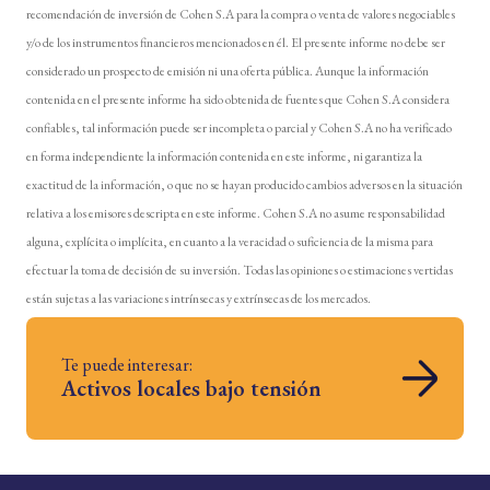
recomendación de inversión de Cohen S.A para la compra o venta de valores negociables
y/o de los instrumentos financieros mencionados en él. El presente informe no debe ser
considerado un prospecto de emisión ni una oferta pública. Aunque la información
contenida en el presente informe ha sido obtenida de fuentes que Cohen S.A considera
confiables, tal información puede ser incompleta o parcial y Cohen S.A no ha verificado
en forma independiente la información contenida en este informe, ni garantiza la
exactitud de la información, o que no se hayan producido cambios adversos en la situación
relativa a los emisores descripta en este informe. Cohen S.A no asume responsabilidad
alguna, explícita o implícita, en cuanto a la veracidad o suficiencia de la misma para
efectuar la toma de decisión de su inversión. Todas las opiniones o estimaciones vertidas
están sujetas a las variaciones intrínsecas y extrínsecas de los mercados.
Te puede interesar:
Activos locales bajo tensión