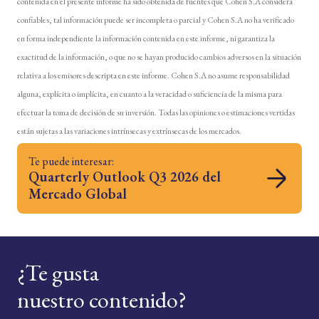
contenida en el presente informe ha sido obtenida de fuentes que Cohen S.A considera
confiables, tal información puede ser incompleta o parcial y Cohen S.A no ha verificado
en forma independiente la información contenida en este informe, ni garantiza la
exactitud de la información, o que no se hayan producido cambios adversos en la situación
relativa a los emisores descripta en este informe. Cohen S.A no asume responsabilidad
alguna, explícita o implícita, en cuanto a la veracidad o suficiencia de la misma para
efectuar la toma de decisión de su inversión. Todas las opiniones o estimaciones vertidas
están sujetas a las variaciones intrínsecas y extrínsecas de los mercados.
Te puede interesar:
Quarterly Outlook Q3 2026 del
Mercado Global
¿Te gusta
nuestro contenido?