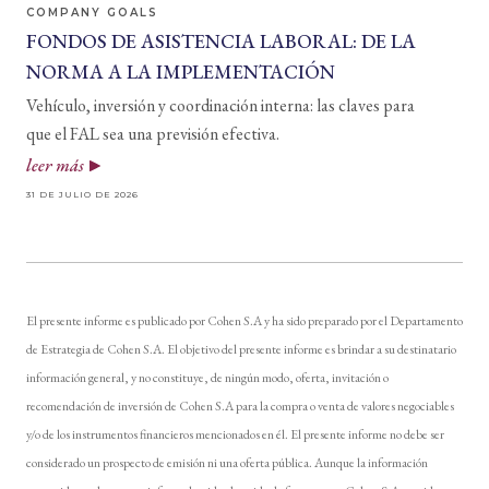
COMPANY GOALS
FONDOS DE ASISTENCIA LABORAL: DE LA
NORMA A LA IMPLEMENTACIÓN
Vehículo, inversión y coordinación interna: las claves para
que el FAL sea una previsión efectiva.
leer más
31 DE JULIO DE 2026
El presente informe es publicado por Cohen S.A y ha sido preparado por el Departamento
de Estrategia de Cohen S.A. El objetivo del presente informe es brindar a su destinatario
información general, y no constituye, de ningún modo, oferta, invitación o
recomendación de inversión de Cohen S.A para la compra o venta de valores negociables
y/o de los instrumentos financieros mencionados en él. El presente informe no debe ser
considerado un prospecto de emisión ni una oferta pública. Aunque la información